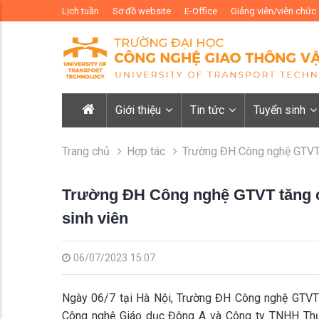
Lịch tuần
Sơ đồ website
E-Office
Giảng viên/viên chức
Giới thiệu
Tin tức
Tuyển sinh
Trang chủ
Hợp tác
Trường ĐH Công nghệ GTVT 
Trường ĐH Công nghệ GTVT tăng c
sinh viên
06/07/2023 15:07
Ngày 06/7 tại Hà Nội, Trường ĐH Công nghệ GTVT 
Công nghệ Giáo dục Đông A và Công ty TNHH Thư