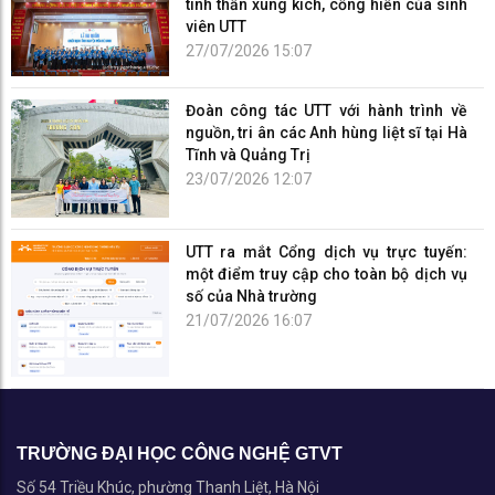
tinh thần xung kích, cống hiến của sinh
viên UTT
27/07/2026 15:07
Đoàn công tác UTT với hành trình về
nguồn, tri ân các Anh hùng liệt sĩ tại Hà
Tĩnh và Quảng Trị
23/07/2026 12:07
UTT ra mắt Cổng dịch vụ trực tuyến:
một điểm truy cập cho toàn bộ dịch vụ
số của Nhà trường
21/07/2026 16:07
TRƯỜNG ĐẠI HỌC CÔNG NGHỆ GTVT
Số 54 Triều Khúc, phường Thanh Liệt, Hà Nội