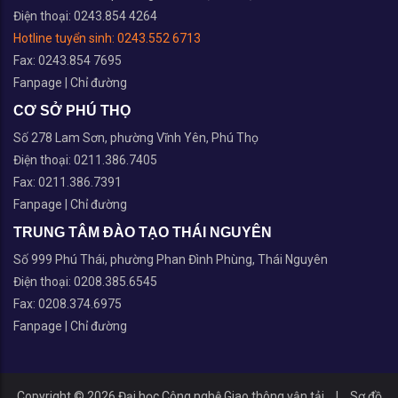
Điện thoại: 0243.854 4264
Hotline tuyển sinh:
0243.552 6713
Fax: 0243.854 7695
Fanpage
|
Chỉ đường
CƠ SỞ PHÚ THỌ
Số 278 Lam Sơn, phường Vĩnh Yên, Phú Thọ
Điện thoại: 0211.386.7405
Fax: 0211.386.7391
Fanpage
|
Chỉ đường
TRUNG TÂM ĐÀO TẠO THÁI NGUYÊN
Số 999 Phú Thái, phường Phan Đình Phùng, Thái Nguyên
Điện thoại: 0208.385.6545
Fax: 0208.374.6975
Fanpage
|
Chỉ đường
Copyright © 2026 Đại học Công nghệ Giao thông vận tải
|
Sơ đồ