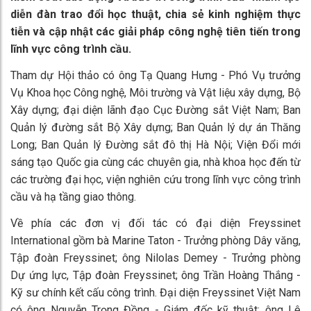
diễn đàn trao đổi học thuật, chia sẻ kinh nghiệm thực
tiễn và cập nhật các giải pháp công nghệ tiên tiến trong
lĩnh vực công trình cầu.
Tham dự Hội thảo có ông Tạ Quang Hưng - Phó Vụ trưởng
Vụ Khoa học Công nghệ, Môi trường và Vật liệu xây dựng, Bộ
Xây dựng; đại diện lãnh đạo Cục Đường sắt Việt Nam; Ban
Quản lý đường sắt Bộ Xây dựng; Ban Quản lý dự án Thăng
Long; Ban Quản lý Đường sắt đô thị Hà Nội; Viện Đổi mới
sáng tạo Quốc gia cùng các chuyên gia, nhà khoa học đến từ
các trường đại học, viện nghiên cứu trong lĩnh vực công trình
cầu và hạ tầng giao thông.
Về phía các đơn vị đối tác có đại diện Freyssinet
International gồm bà Marine Taton - Trưởng phòng Dây văng,
Tập đoàn Freyssinet; ông Nilolas Demey - Trưởng phòng
Dự ứng lực, Tập đoàn Freyssinet; ông Trần Hoàng Thắng -
Kỹ sư chính kết cấu công trình. Đại diện Freyssinet Việt Nam
có ông Nguyễn Trọng Đồng - Giám đốc kỹ thuật; ông Lê