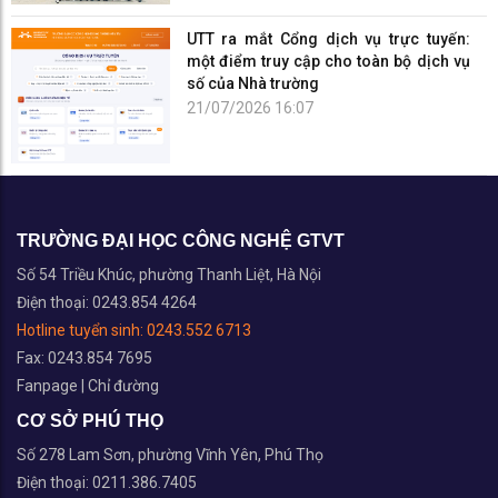
UTT ra mắt Cổng dịch vụ trực tuyến:
một điểm truy cập cho toàn bộ dịch vụ
số của Nhà trường
21/07/2026 16:07
TRƯỜNG ĐẠI HỌC CÔNG NGHỆ GTVT
Số 54 Triều Khúc, phường Thanh Liệt, Hà Nội
Điện thoại: 0243.854 4264
Hotline tuyển sinh:
0243.552 6713
Fax: 0243.854 7695
Fanpage
|
Chỉ đường
CƠ SỞ PHÚ THỌ
Số 278 Lam Sơn, phường Vĩnh Yên, Phú Thọ
Điện thoại: 0211.386.7405