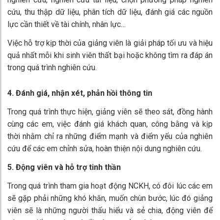
Việc gợi mở chấm dứt sự chây lười, tính ì, trì trệ của sinh
viên trước những mảng kiến thức mới. Sự gợi mở của giảng
viên trong quá trình sinh viên tự học giúp sinh viên tìm hiểu
kiến thức đúng định hướng của giảng viên, đúng bản chất
của nội dung cần học trong một môn học hoặc một bài học.
3. Giảng viên hỗ trợ trong việc lập kế hoạch nghiên cứu
Lập kế hoạch nghiên cứu là một quá trình quan trọng để đảm
bảm rằng nghiên cứu được thực hiện một cách có hệ thống
và đạt được kết quả mong muốn. Quá trình này bao gồm các
bước cơ bản như: xác định vấn đề nghiên cứu, mục tiêu
nghiên cứu, nghiên cứu tài liệu, chọn phương pháp nghiên
cứu, thu thập dữ liệu, phân tích dữ liệu, đánh giá các nguồn
lực cần thiết về tài chính, nhân lực…
Việc hỗ trợ kịp thời của giảng viên là giải pháp tối ưu và hiệu
quả nhất mỗi khi sinh viên thất bại hoặc không tìm ra đáp án
trong quá trình nghiên cứu.