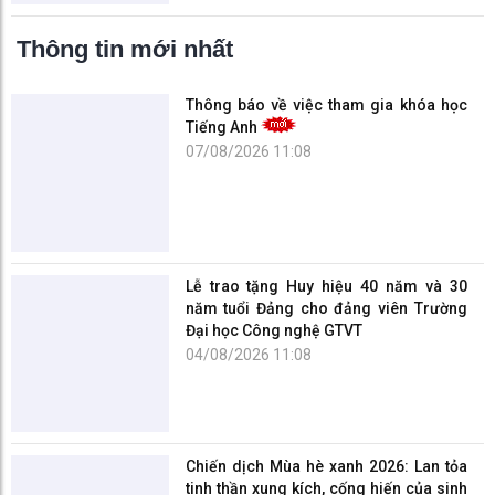
không chỉ là người trao truyền những kiến thức cho sinh viên
mà còn là người dẫn dắt, truyền cảm hứng và khích lệ, giúp
sinh viên vượt qua mọi thách thức và đạt được những thành
tựu to lớn trong thế giới nghiên cứu khoa học.
TIN LIÊN QUAN
Nhóm sinh viên UTT đạt giải Khuyến khích tại Giải thưởng
Sinh viên NCKH Eureka lần thứ 26
09/12/2024
Ngày hội Nghiên cứu khoa học sinh viên năm học 2023-
2024
29/06/2024
8 bước cơ bản để bắt đầu một dự án nghiên cứu khoa học
cho sinh viên
04/06/2024
Sinh viên UTT được hỗ trợ gì khi tham gia hoạt động nghiên
cứu khoa học