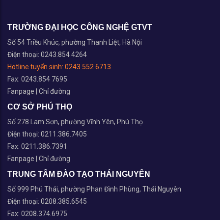
Thông báo về việc tham gia khóa học
Tiếng Anh
07/08/2026 11:08
Lễ trao tặng Huy hiệu 40 năm và 30
năm tuổi Đảng cho đảng viên Trường
Đại học Công nghệ GTVT
04/08/2026 11:08
Chiến dịch Mùa hè xanh 2026: Lan tỏa
tinh thần xung kích, cống hiến của sinh
viên UTT
27/07/2026 15:07