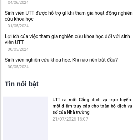
5. Động viên và hỗ trợ tinh thần
Trong quá trình tham gia hoạt động NCKH, có đôi lúc các em
sẽ gặp phải những khó khăn, muốn chùn bước, lúc đó giảng
viên sẽ là những người thấu hiểu và sẻ chia, động viên để
các em tiếp tục theo đuổi ước mơ của mình.
Bằng sự tận tâm, tận tụy và nhiệt huyết với nghề, giảng viên