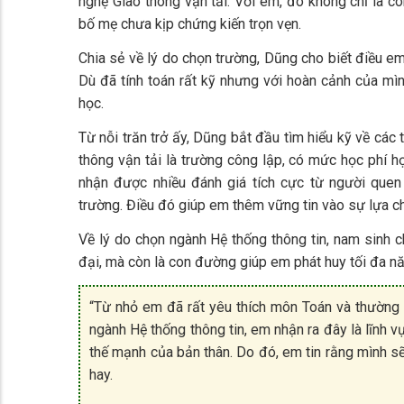
nghệ Giao thông vận tải. Với em, đó không chỉ là 
bố mẹ chưa kịp chứng kiến trọn vẹn.
Chia sẻ về lý do chọn trường, Dũng cho biết điều em 
Dù đã tính toán rất kỹ nhưng với hoàn cảnh của mìn
học.
Từ nỗi trăn trở ấy, Dũng bắt đầu tìm hiểu kỹ về các
thông vận tải là trường công lập, có mức học phí 
nhận được nhiều đánh giá tích cực từ người quen
trường. Điều đó giúp em thêm vững tin vào sự lựa c
Về lý do chọn ngành Hệ thống thông tin, nam sinh c
đại, mà còn là con đường giúp em phát huy tối đa nă
“Từ nhỏ em đã rất yêu thích môn Toán và thường hứ
ngành Hệ thống thông tin, em nhận ra đây là lĩnh v
thế mạnh của bản thân. Do đó, em tin rằng mình sẽ 
hay.