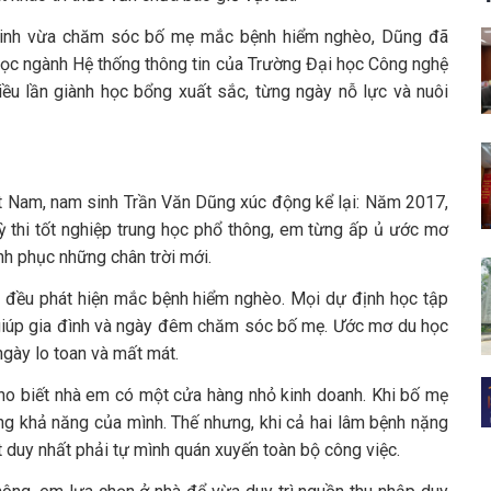
sinh vừa chăm sóc bố mẹ mắc bệnh hiểm nghèo, Dũng đã
học ngành Hệ thống thông tin của Trường Đại học Công nghệ
ều lần giành học bổng xuất sắc, từng ngày nỗ lực và nuôi
ệt Nam, nam sinh Trần Văn Dũng xúc động kể lại: Năm 2017,
ỳ thi tốt nghiệp trung học phổ thông, em từng ấp ủ ước mơ
nh phục những chân trời mới.
ẹ đều phát hiện mắc bệnh hiểm nghèo. Mọi dự định học tập
 giúp gia đình và ngày đêm chăm sóc bố mẹ. Ước mơ du học
ngày lo toan và mất mát.
cho biết nhà em có một cửa hàng nhỏ kinh doanh. Khi bố mẹ
ng khả năng của mình. Thế nhưng, khi cả hai lâm bệnh nặng
t duy nhất phải tự mình quán xuyến toàn bộ công việc.