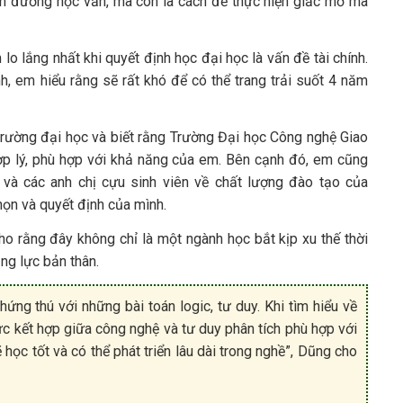
con đường học vấn, mà còn là cách để thực hiện giấc mơ mà
lo lắng nhất khi quyết định học đại học là vấn đề tài chính.
h, em hiểu rằng sẽ rất khó để có thể trang trải suốt 4 năm
 trường đại học và biết rằng Trường Đại học Công nghệ Giao
hợp lý, phù hợp với khả năng của em. Bên cạnh đó, em cũng
 và các anh chị cựu sinh viên về chất lượng đào tạo của
họn và quyết định của mình.
ho rằng đây không chỉ là một ngành học bắt kịp xu thế thời
ng lực bản thân.
ng thú với những bài toán logic, tư duy. Khi tìm hiểu về
ực kết hợp giữa công nghệ và tư duy phân tích phù hợp với
học tốt và có thể phát triển lâu dài trong nghề”, Dũng cho