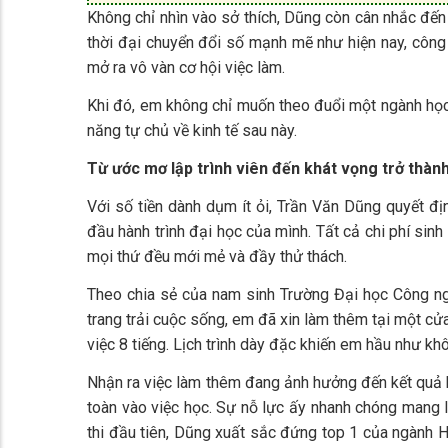
Không chỉ nhìn vào sở thích, Dũng còn cân nhắc đến 
thời đại chuyển đổi số mạnh mẽ như hiện nay, công 
mở ra vô vàn cơ hội việc làm.
Khi đó, em không chỉ muốn theo đuổi một ngành học
năng tự chủ về kinh tế sau này.
Từ ước mơ lập trình viên đến khát vọng trở thành
Với số tiền dành dụm ít ỏi, Trần Văn Dũng quyết đị
đầu hành trình đại học của mình. Tất cả chi phí sinh
mọi thứ đều mới mẻ và đầy thử thách.
Theo chia sẻ của nam sinh Trường Đại học Công ng
trang trải cuộc sống, em đã xin làm thêm tại một cửa
việc 8 tiếng. Lịch trình dày đặc khiến em hầu như khô
Nhận ra việc làm thêm đang ảnh hưởng đến kết quả h
toàn vào việc học. Sự nỗ lực ấy nhanh chóng mang lạ
thi đầu tiên, Dũng xuất sắc đứng top 1 của ngành 