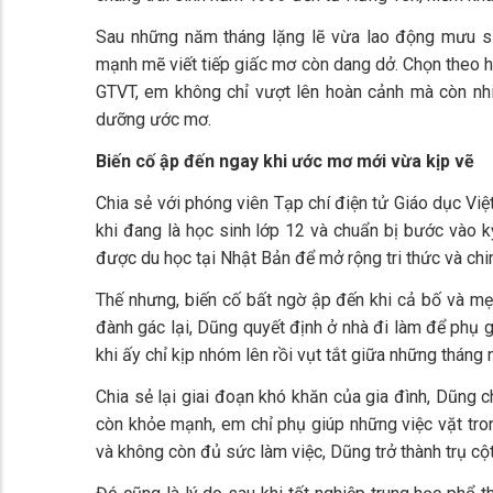
Sau những năm tháng lặng lẽ vừa lao động mưu 
mạnh mẽ viết tiếp giấc mơ còn dang dở. Chọn theo 
GTVT, em không chỉ vượt lên hoàn cảnh mà còn nhi
dưỡng ước mơ.
Biến cố ập đến ngay khi ước mơ mới vừa kịp vẽ
Chia sẻ với phóng viên Tạp chí điện tử Giáo dục Vi
khi đang là học sinh lớp 12 và chuẩn bị bước vào k
được du học tại Nhật Bản để mở rộng tri thức và chi
Thế nhưng, biến cố bất ngờ ập đến khi cả bố và m
đành gác lại, Dũng quyết định ở nhà đi làm để phụ
khi ấy chỉ kịp nhóm lên rồi vụt tắt giữa những tháng 
Chia sẻ lại giai đoạn khó khăn của gia đình, Dũng 
còn khỏe mạnh, em chỉ phụ giúp những việc vặt tro
và không còn đủ sức làm việc, Dũng trở thành trụ cộ