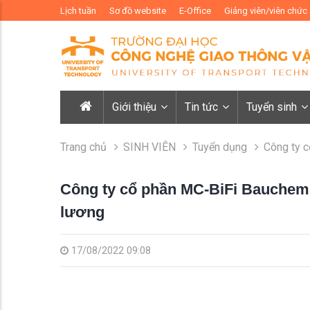
Lịch tuần
Sơ đồ website
E-Office
Giảng viên/viên chức
Giới thiệu
Tin tức
Tuyển sinh
Trang chủ
SINH VIÊN
Tuyển dụng
Công ty c
Công ty cổ phần MC-BiFi Bauchemi
lương
17/08/2022 09:08