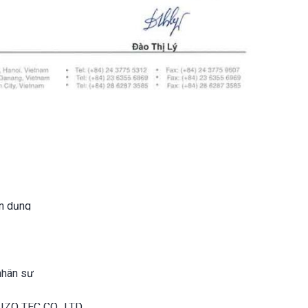
n dụng
nhân sự
AIZO TEC CO., LTD