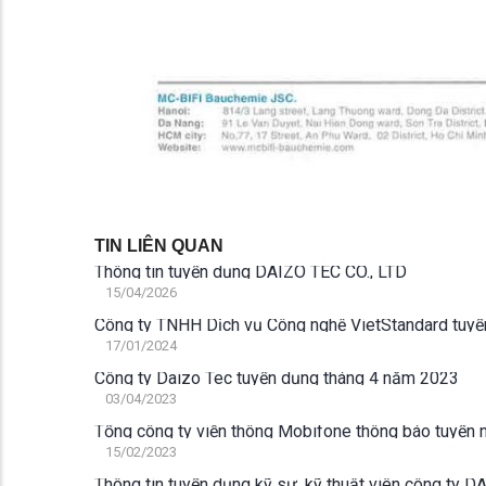
TIN LIÊN QUAN
Thông tin tuyển dụng DAIZO TEC CO., LTD
15/04/2026
Công ty TNHH Dịch vụ Công nghệ VietStandard tuyể
17/01/2024
Công ty Daizo Tec tuyển dụng tháng 4 năm 2023
03/04/2023
Tổng công ty viễn thông Mobifone thông báo tuyển 
15/02/2023
Thông tin tuyển dụng kỹ sư, kỹ thuật viên công ty D