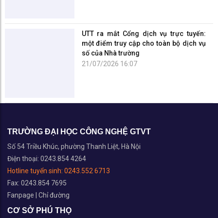
TRƯỜNG ĐẠI HỌC CÔNG NGHỆ GTVT
Số 54 Triều Khúc, phường Thanh Liệt, Hà Nội
Điện thoại: 0243.854 4264
Hotline tuyển sinh:
0243.552 6713
Fax: 0243.854 7695
Fanpage
|
Chỉ đường
CƠ SỞ PHÚ THỌ
Số 278 Lam Sơn, phường Vĩnh Yên, Phú Thọ
Điện thoại: 0211.386.7405
Fax: 0211.386.7391
Fanpage
|
Chỉ đường
TRUNG TÂM ĐÀO TẠO THÁI NGUYÊN
Số 999 Phú Thái, phường Phan Đình Phùng, Thái Nguyên
Điện thoại: 0208.385.6545