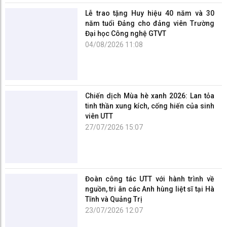
Đại học Công nghệ GTVT
04/08/2026 11:08
Chiến dịch Mùa hè xanh 2026: Lan tỏa
tinh thần xung kích, cống hiến của sinh
viên UTT
27/07/2026 15:07
Đoàn công tác UTT với hành trình về
nguồn, tri ân các Anh hùng liệt sĩ tại Hà
Tĩnh và Quảng Trị
23/07/2026 12:07
UTT ra mắt Cổng dịch vụ trực tuyến:
một điểm truy cập cho toàn bộ dịch vụ
số của Nhà trường
21/07/2026 16:07