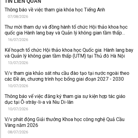
TIN LIÊN QUAN
Thông báo về việc tham gia khóa học Tiếng Anh
07/08/2026
Thư mời tham dự và đồng hành tổ chức Hội thảo khoa học
quốc gia Hành lang bay và Quản lý không gian tầm thấp
(UTM) tại Thủ đô Hà Nội
16/07/2026
Kế hoạch tổ chức Hội thảo khoa học Quốc gia: Hành lang bay
và Quản lý không gian tầm thấp (UTM) tại Thủ đô Hà Nội
13/07/2026
V/v tham gia khảo sát nhu cầu đào tạo tại nước ngoài theo
các Đề án, chương trình học bổng giai đoạn 2027 - 2030
10/07/2026
Thông báo vể việc đăng ký tham gia sự kiện hợp tác giáo
dục tại Ô-xtrây-li-a và Niu Di-lân
10/07/2026
V/v phát động Giải thưởng Khoa học công nghệ Quả Cầu
Vàng năm 2026
08/07/2026