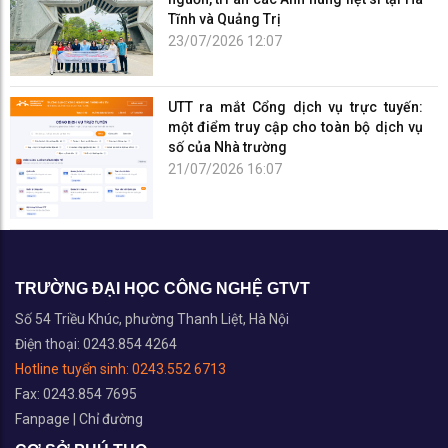
Tĩnh và Quảng Trị
23/07/2026 12:07
UTT ra mắt Cổng dịch vụ trực tuyến:
một điểm truy cập cho toàn bộ dịch vụ
số của Nhà trường
21/07/2026 16:07
TRƯỜNG ĐẠI HỌC CÔNG NGHỆ GTVT
Số 54 Triều Khúc, phường Thanh Liệt, Hà Nội
Điện thoại: 0243.854 4264
Hotline tuyển sinh:
0243.552 6713
Fax: 0243.854 7695
Fanpage
|
Chỉ đường