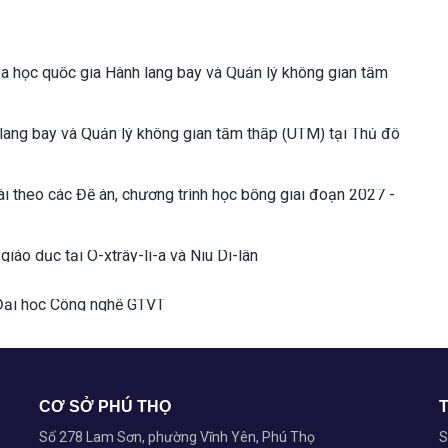
a học quốc gia Hành lang bay và Quản lý không gian tầm
lang bay và Quản lý không gian tầm thấp (UTM) tại Thủ đô
i theo các Đề án, chương trình học bổng giai đoạn 2027 -
iáo dục tại Ô-xtrây-li-a và Niu Di-lân
 Đại học Công nghệ GTVT
CƠ SỞ PHÚ THỌ
Số 278 Lam Sơn, phường Vĩnh Yên, Phú Thọ
S