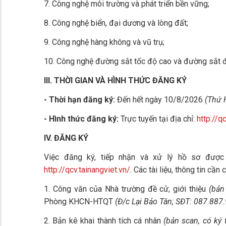
7. Công nghệ môi trường và phát triển bền vững;
8. Công nghệ biển, đại dương và lòng đất;
9. Công nghệ hàng không và vũ trụ;
10. Công nghệ đường sắt tốc độ cao và đường sắt đô
III. THỜI GIAN VÀ HÌNH THỨC ĐĂNG KÝ
- Thời hạn đăng ký:
Đến hết ngày 10/8/2026
(Thứ 
- Hình thức đăng ký:
Trực tuyến tại địa chỉ:
http://q
IV. ĐĂNG KÝ
Việc đăng ký, tiếp nhận và xử lý hồ sơ được t
http://qcv.tainangviet.vn/
. Các tài liệu, thông tin cầ
1. Công văn của Nhà trường đề cử, giới thiệu
(bản
Phòng KHCN-HTQT
(Đ/c Lại Bảo Tân; SĐT: 087.887
2. Bản kê khai thành tích cá nhân
(bản scan, có ký 