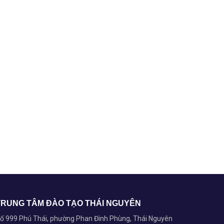
TRUNG TÂM ĐÀO TẠO THÁI NGUYÊN
ố 999 Phú Thái, phường Phan Đình Phùng, Thái Nguyên