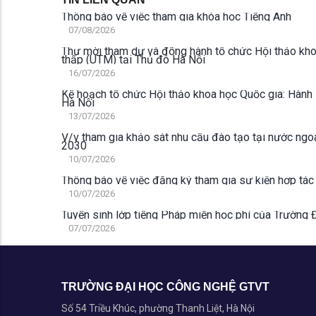
Thông báo về việc tham gia khóa học Tiếng Anh
07/08/2026
Thư mời tham dự và đồng hành tổ chức Hội thảo kho
thấp (UTM) tại Thủ đô Hà Nội
16/07/2026
Kế hoạch tổ chức Hội thảo khoa học Quốc gia: Hành 
Hà Nội
13/07/2026
V/v tham gia khảo sát nhu cầu đào tạo tại nước ngoà
2030
10/07/2026
Thông báo vể việc đăng ký tham gia sự kiện hợp tác g
10/07/2026
Tuyển sinh lớp tiếng Pháp miễn học phí của Trường
07/07/2026
TRƯỜNG ĐẠI HỌC CÔNG NGHỆ GTVT
Số 54 Triều Khúc, phường Thanh Liệt, Hà Nội