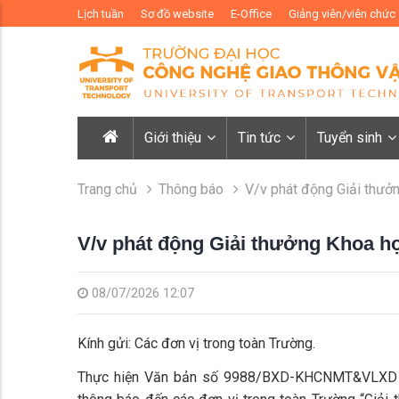
Lịch tuần
Sơ đồ website
E-Office
Giảng viên/viên chức
Giới thiệu
Tin tức
Tuyển sinh
Trang chủ
Thông báo
V/v phát động Giải thư
V/v phát động Giải thưởng Khoa 
08/07/2026 12:07
Kính gửi: Các đơn vị trong toàn Trường.
Thực hiện Văn bản số 9988/BXD-KHCNMT&VLXD ng