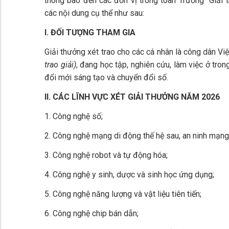
thông báo đến các đơn vị trong toàn Trường “Giả
các nội dung cụ thể như sau:
I. ĐỐI TƯỢNG THAM GIA
Giải thưởng xét trao cho các cá nhân là công dân V
trao giải)
, đang học tập, nghiên cứu, làm việc ở tro
đổi mới sáng tạo và chuyển đổi số.
II. CÁC LĨNH VỰC XÉT GIẢI THƯỞNG NĂM 2026
1. Công nghệ số;
2. Công nghệ mạng di động thế hệ sau, an ninh mạng
3. Công nghệ robot và tự động hóa;
4. Công nghệ y sinh, dược và sinh học ứng dụng;
5. Công nghệ năng lượng và vật liệu tiên tiến;
6. Công nghệ chip bán dẫn;