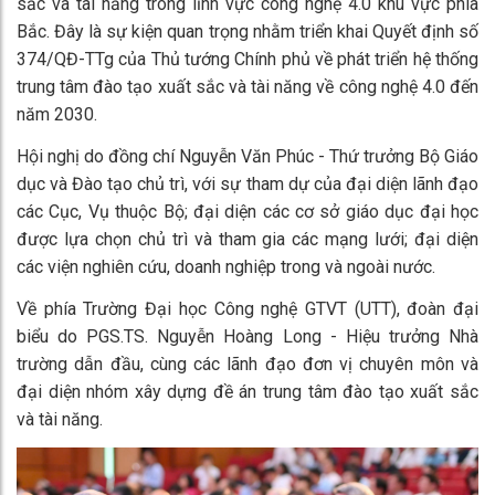
sắc và tài năng trong lĩnh vực công nghệ 4.0 khu vực phía
Bắc. Đây là sự kiện quan trọng nhằm triển khai Quyết định số
374/QĐ-TTg của Thủ tướng Chính phủ về phát triển hệ thống
trung tâm đào tạo xuất sắc và tài năng về công nghệ 4.0 đến
năm 2030.
Hội nghị do đồng chí Nguyễn Văn Phúc - Thứ trưởng Bộ Giáo
dục và Đào tạo chủ trì, với sự tham dự của đại diện lãnh đạo
các Cục, Vụ thuộc Bộ; đại diện các cơ sở giáo dục đại học
được lựa chọn chủ trì và tham gia các mạng lưới; đại diện
các viện nghiên cứu, doanh nghiệp trong và ngoài nước.
Về phía Trường Đại học Công nghệ GTVT (UTT), đoàn đại
biểu do PGS.TS. Nguyễn Hoàng Long - Hiệu trưởng Nhà
trường dẫn đầu, cùng các lãnh đạo đơn vị chuyên môn và
đại diện nhóm xây dựng đề án trung tâm đào tạo xuất sắc
và tài năng.