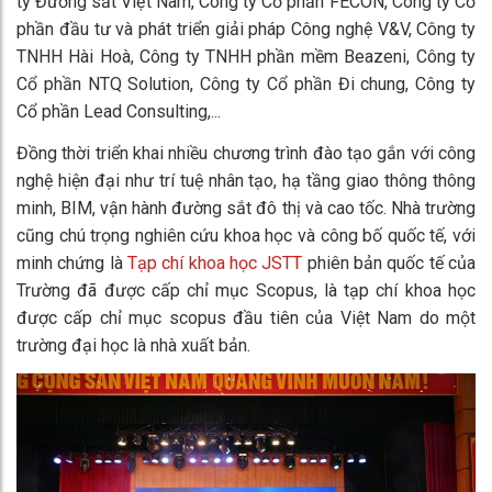
ty Đường sắt Việt Nam, Công ty Cổ phần FECON, Công ty Cổ
phần đầu tư và phát triển giải pháp Công nghệ V&V, Công ty
TNHH Hài Hoà, Công ty TNHH phần mềm Beazeni, Công ty
Cổ phần NTQ Solution, Công ty Cổ phần Đi chung, Công ty
Cổ phần Lead Consulting,...
Đồng thời triển khai nhiều chương trình đào tạo gắn với công
nghệ hiện đại như trí tuệ nhân tạo, hạ tầng giao thông thông
minh, BIM, vận hành đường sắt đô thị và cao tốc. Nhà trường
cũng chú trọng nghiên cứu khoa học và công bố quốc tế, với
minh chứng là
Tạp chí khoa học JSTT
phiên bản quốc tế của
Trường đã được cấp chỉ mục Scopus, là tạp chí khoa học
được cấp chỉ mục scopus đầu tiên của Việt Nam do một
trường đại học là nhà xuất bản.