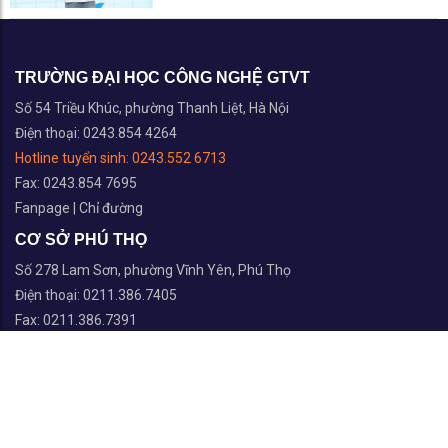
TRƯỜNG ĐẠI HỌC CÔNG NGHỆ GTVT
Số 54 Triều Khúc, phường Thanh Liệt, Hà Nội
Điện thoại: 0243.854 4264
Hotline tuyển sinh:
0243.552 6713
Fax: 0243.854 7695
Fanpage
|
Chỉ đường
CƠ SỞ PHÚ THỌ
Số 278 Lam Sơn, phường Vĩnh Yên, Phú Thọ
Điện thoại: 0211.386.7405
Fax: 0211.386.7391
Fanpage
|
Chỉ đường
TRUNG TÂM ĐÀO TẠO THÁI NGUYÊN
Số 999 Phú Thái, phường Phan Đình Phùng, Thái Nguyên
Điện thoại: 0208.385.6545