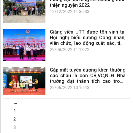
thiện nguyện 2022
12/12/2022 11:30:33
Giảng viên UTT được tôn vinh tại
Hội nghị biểu dương Công nhân,
viên chức, lao động xuất sắc, tiêu
biểu Ngành GTVT năm 2021
29/08/2022 11:18:22
Gặp mặt tuyên dương khen thưởng
các cháu là con CB,VC,NLĐ Nhà
trường đạt thành tích cao trong
học tập năm học 2021-2022
22/06/2022 10:10:43
←
1
2
3