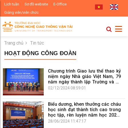
Lịch tuần
Sơ đồ website
E-Office
Giảng viên/viên chức
Trang chủ
Tin tức
HOẠT ĐỘNG CÔNG ĐOÀN
Chương trình Giao lưu thể thao kỷ
niệm ngày Nhà giáo Việt Nam, 79
năm ngày thành lập Trường và 63
năm ngày Bác Hồ về thăm Trường
02/12/2024 08:59:01
Biểu dương, khen thưởng các cháu
học sinh đạt thành tích cao trong
học tập, rèn luyện năm học 2023-
2024 và trao giải cuộc thi ảnh
28/06/2024 11:47:17
Khoảnh khắc gia đình năm 2024