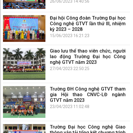
cao trong học tập năm học 2022-
26/06/2023 14:40:56
2023
Đại hội Công đoàn Trường Đại học
Công nghệ GTVT lần thứ III, nhiệm
kỳ 2023 – 2028
15/06/2023 16:21:23
Giao lưu thể thao viên chức, người
lao động Trường Đại học Công
nghệ GTVT năm 2023
27/04/2023 22:50:25
Trường ĐH Công nghệ GTVT tham
gia Hội thao CNVC-LĐ ngành
GTVT năm 2023
23/04/2023 11:02:48
Trường Đại học Công nghệ Giao
thông vận tải tổng kết chương trình