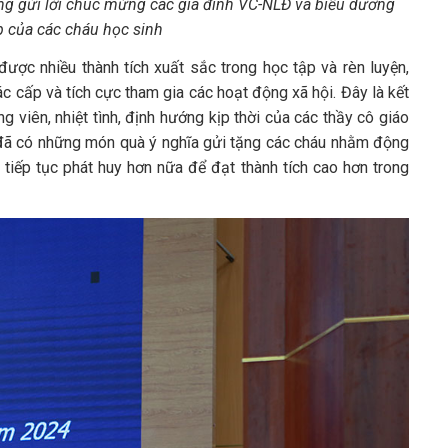
g gửi lời chúc mừng các gia đình VC-NLĐ và biểu dương
p của các cháu học sinh
ược nhiều thành tích xuất sắc trong học tập và rèn luyện,
ác cấp và tích cực tham gia các hoạt động xã hội. Đây là kết
viên, nhiệt tình, định hướng kịp thời của các thầy cô giáo
đã có những món quà ý nghĩa gửi tặng các cháu nhằm động
ẽ tiếp tục phát huy hơn nữa để đạt thành tích cao hơn trong