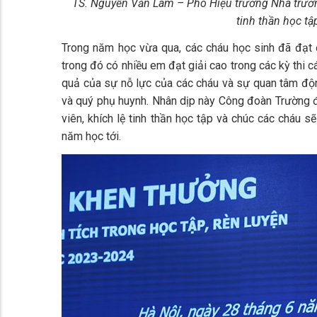
TS. Nguyễn Văn Lâm – Phó Hiệu trưởng Nhà trườn
tinh thần học tậ
Trong năm học vừa qua, các cháu học sinh đã đạt đ
trong đó có nhiều em đạt giải cao trong các kỳ thi c
quả của sự nỗ lực của các cháu và sự quan tâm động 
và quý phụ huynh. Nhân dịp này Công đoàn Trường 
viên, khích lệ tinh thần học tập và chúc các cháu s
năm học tới.