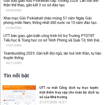
Giải đấu giao hữu Pickleball cấp Trường 2026: Lan tỏa tinh
thần thể thao, gắn kết 3 cơ sở đào tạo
23/04/2026
Khai mạc Giải Pickleball chào mừng 51 năm Ngày Giải
phóng miền Nam, thống nhất đất nước và 15 năm đào tạo
trình độ đại học
21/04/2026
UTT bàn giao, gắn biển công trình hỗ trợ Trường PTDTBT
Tiểu học & Trung học cơ sở Tênh Phông xã Quài Tở, tỉnh Điện
Biên
27/01/2026
Teambuilding 2025: Gắn kết đội ngũ, lan toả tinh thần, tự hào
truyền thống
30/11/2025
Tin nổi bật
UTT ra mắt Cổng dịch vụ trực tuyến:
một điểm truy cập cho toàn bộ dịch vụ
số của Nhà trường
21/07/2026 16:07