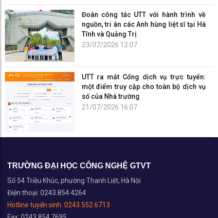
Đoàn công tác UTT với hành trình về
nguồn, tri ân các Anh hùng liệt sĩ tại Hà
Tĩnh và Quảng Trị
23/07/2026 12:07
UTT ra mắt Cổng dịch vụ trực tuyến:
một điểm truy cập cho toàn bộ dịch vụ
số của Nhà trường
21/07/2026 16:07
TRƯỜNG ĐẠI HỌC CÔNG NGHỆ GTVT
Số 54 Triều Khúc, phường Thanh Liệt, Hà Nội
Điện thoại: 0243.854 4264
Hotline tuyển sinh:
0243.552 6713
Fax: 0243.854 7695