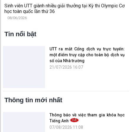
các thầy cô, bởi thầy cô nhớ hết từng gương mặt, từng đứa
con của mình. Không ít nụ cười, ánh mắt xúc động xuất hiện,
làm lan tỏa tình thầy trò thân thương khắp hội trường.
Khép lại chương trình, sinh viên ba chuyên ngành đã gửi
những lời chúc chân thành nhất đến tập thể thầy cô KHUD
nhân ngày Nhà giáo Việt Nam: lời chúc về sức khỏe, hạnh
phúc, niềm vui và giữ vững ngọn lửa đam mê, tiếp tục dìu
dắt, truyền cảm hứng và gieo những hạt giống tri thức vào
đời.
Sự kiện năm nay không chỉ là một buổi lễ tri ân, mà còn là
cầu nối gắn kết thầy cô và sinh viên, là nơi các em được tự