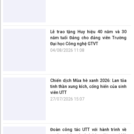
tay tổ chức một chương trình ý nghĩa cho chính những người
mà mình kính yêu.
"KHUD – nơi thầy cô truyền cảm hứng, nơi sinh viên trưởng
thành, và nơi những yêu thương luôn được trao đi bằng tất
cả chân thành."
Đại học Công nghệ GTVT
TIN LIÊN QUAN
Chiến dịch Mùa hè xanh 2026: Lan tỏa tinh thần xung kích,
cống hiến của sinh viên UTT
27/07/2026
Chung kết cuộc thi Kiến tạo không gian - UTT Spaces Up
2026
20/06/2026