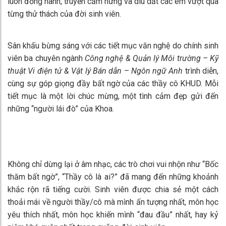
Thầy Trần Quốc Tuấn – Trưởng Khoa KHUD phát biểu mở
đầu chương trình
Không khí buổi giao lưu nhanh chóng trở nên ấm áp khi sinh
viên gửi lời tri ân chân thành đến thầy cô – những người đã
luôn đồng hành, truyền cảm hứng và dìu dắt các em vượt qua
từng thử thách của đời sinh viên.
Sân khấu bừng sáng với các tiết mục văn nghệ do chính sinh
viên ba chuyên ngành
Công nghệ & Quản lý Môi trường – Kỹ
thuật Vi điện tử & Vật lý Bán dẫn – Ngôn ngữ Anh
trình diễn,
cùng sự góp giọng đầy bất ngờ của các thầy cô KHUD. Mỗi