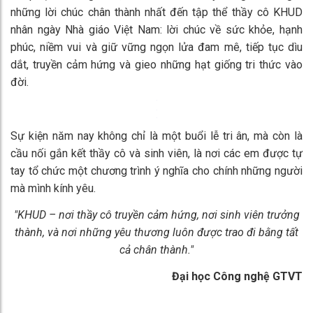
Không chỉ dừng lại ở âm nhạc, các trò chơi vui nhộn như “Bốc
thăm bất ngờ”, “Thầy cô là ai?” đã mang đến những khoảnh
khắc rộn rã tiếng cười. Sinh viên được chia sẻ một cách
thoải mái về người thầy/cô mà mình ấn tượng nhất, môn học
yêu thích nhất, môn học khiến mình “đau đầu” nhất, hay kỷ
niệm khó quên nhất trong quãng đời sinh viên.