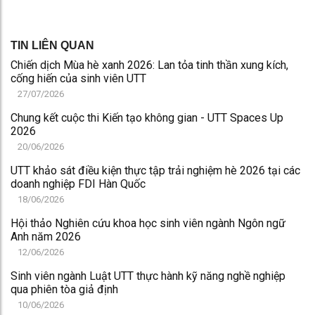
Một trong những khoảnh khắc cảm xúc nhất của chương
trình chính là hoạt động “Trao lời yêu thương tới thầy cô”.
Mỗi sinh viên viết những lời chúc mừng Thầy Cô nhân ngày
20/11 vào một phiếu nhỏ, gấp lại cẩn thận. Các thầy cô sẽ
bốc ngẫu nhiên, nhận những lời chúc mừng và đi tìm “tác
giả” của lá thư. Nhưng điều đó cũng không làm khó được