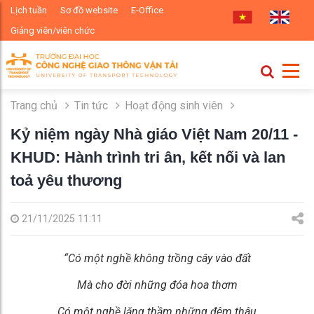
Lịch tuần
Sơ đồ website
E-Office
Giảng viên/viên chức
Trang chủ
Tin tức
Hoạt động sinh viên
Kỷ niệm ngày Nhà giáo Việt Nam 20/11 -
KHUD: Hành trình tri ân, kết nối và lan
toả yêu thương
21/11/2025 11:11
“Có một nghề không trồng cây vào đất
Mà cho đời những đóa hoa thơm
Có một nghề lặng thầm những đêm thâu