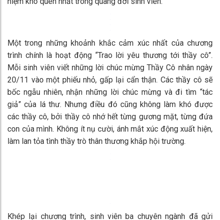
tiết mục là một lời chúc mừng, một tình cảm đẹp gửi đến
những “người lái đò” của Khoa.