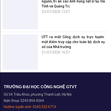
UTT khảo sát điều kiện thực tập trải nghiệm hè 2026 tại các
doanh nghiệp FDI Hàn Quốc
18/06/2026
Hội thảo Nghiên cứu khoa học sinh viên ngành Ngôn ngữ
Anh năm 2026
12/06/2026
Sinh viên ngành Luật UTT thực hành kỹ năng nghề nghiệp
qua phiên tòa giả định
10/06/2026
Sinh viên UTT giành nhiều giải thưởng tại Kỳ thi Olympic Cơ
học toàn quốc lần thứ 36
08/06/2026
Tin nổi bật
UTT ra mắt Cổng dịch vụ trực tuyến:
một điểm truy cập cho toàn bộ dịch vụ
số của Nhà trường
21/07/2026 16:07