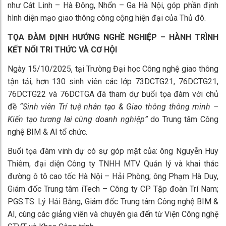
như Cát Linh – Hà Đông, Nhổn – Ga Hà Nội, góp phần định
hình diện mạo giao thông công cộng hiện đại của Thủ đô.
TỌA ĐÀM ĐỊNH HƯỚNG NGHỀ NGHIỆP – HÀNH TRÌNH
KẾT NỐI TRI THỨC VÀ CƠ HỘI
Ngày 15/10/2025, tại Trường Đại học Công nghệ giao thông
tận tải, hơn 130 sinh viên các lớp 73DCTG21, 76DCTG21,
76DCTG22 và 76DCTGA đã tham dự buổi tọa đàm với chủ
đề
“Sinh viên Trí tuệ nhân tạo & Giao thông thông minh –
Kiến tạo tương lai cùng doanh nghiệp”
do Trung tâm Công
nghệ BIM & AI tổ chức.
Buổi tọa đàm vinh dự có sự góp mặt của: ông Nguyễn Huy
Thiêm, đại diện Công ty TNHH MTV Quản lý và khai thác
đường ô tô cao tốc Hà Nội – Hải Phòng; ông Phạm Hà Duy,
Giám đốc Trung tâm iTech – Công ty CP Tập đoàn Trí Nam;
PGS.TS. Lý Hải Bằng, Giám đốc Trung tâm Công nghệ BIM &
AI, cùng các giảng viên và chuyên gia đến từ Viện Công nghệ