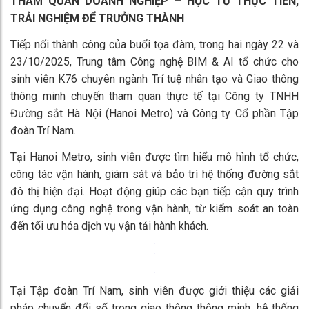
THAM QUAN DOANH NGHIỆP – HỌC TỪ THỰC TIỄN,
TRẢI NGHIỆM ĐỂ TRƯỞNG THÀNH
Tiếp nối thành công của buổi tọa đàm, trong hai ngày 22 và
23/10/2025, Trung tâm Công nghệ BIM & AI tổ chức cho
sinh viên K76 chuyên ngành Trí tuệ nhân tạo và Giao thông
thông minh chuyến tham quan thực tế tại Công ty TNHH
Đường sắt Hà Nội (Hanoi Metro) và Công ty Cổ phần Tập
đoàn Trí Nam.
Tại Hanoi Metro, sinh viên được tìm hiểu mô hình tổ chức,
công tác vận hành, giám sát và bảo trì hệ thống đường sắt
đô thị hiện đại. Hoạt động giúp các bạn tiếp cận quy trình
ứng dụng công nghệ trong vận hành, từ kiểm soát an toàn
đến tối ưu hóa dịch vụ vận tải hành khách.
Tại Tập đoàn Trí Nam, sinh viên được giới thiệu các giải
pháp chuyển đổi số trong giao thông thông minh, hệ thống