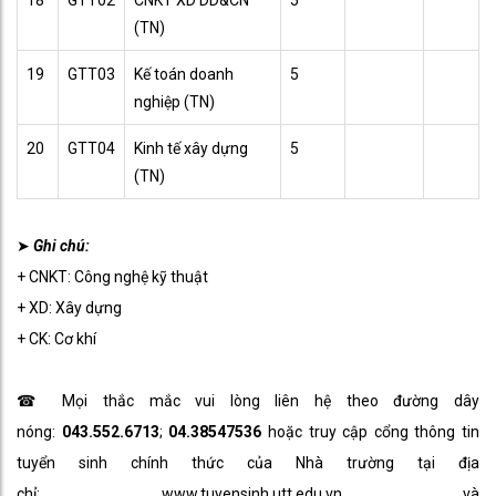
18
GTT02
CNKT XD DD&CN
5
(TN)
19
GTT03
Kế toán doanh
5
nghiệp (TN)
20
GTT04
Kinh tế xây dựng
5
(TN)
➤
Ghi chú:
+ CNKT: Công nghệ kỹ thuật
+ XD: Xây dựng
+ CK: Cơ khí
☎ Mọi thắc mắc vui lòng liên hệ theo đường dây
nóng:
043.552.6713
;
04.38547536
hoặc truy cập cổng thông tin
tuyển sinh chính thức của Nhà trường tại địa
chỉ:
www.tuyensinh.utt.edu.vn
và