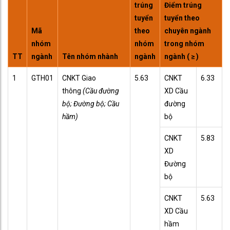
trúng
Điểm trúng
tuyển
tuyển theo
Mã
theo
chuyên ngành
nhóm
nhóm
trong nhóm
TT
ngành
Tên nhóm nhành
ngành
ngành ( ≥ )
1
GTH01
CNKT Giao
5.63
CNKT
6.33
thông
(Cầu đường
XD Cầu
bộ; Đường bộ; Cầu
đường
hầm)
bộ
CNKT
5.83
XD
Đường
bộ
CNKT
5.63
XD Cầu
hầm