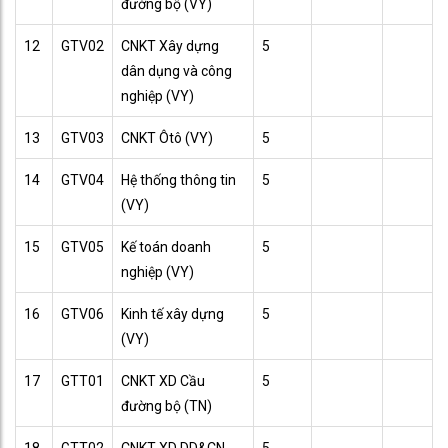
đường bộ (VY)
12
GTV02
CNKT Xây dựng
5
dân dụng và công
nghiệp (VY)
13
GTV03
CNKT Ôtô (VY)
5
14
GTV04
Hệ thống thông tin
5
(VY)
15
GTV05
Kế toán doanh
5
nghiệp (VY)
16
GTV06
Kinh tế xây dựng
5
(VY)
17
GTT01
CNKT XD Cầu
5
đường bộ (TN)