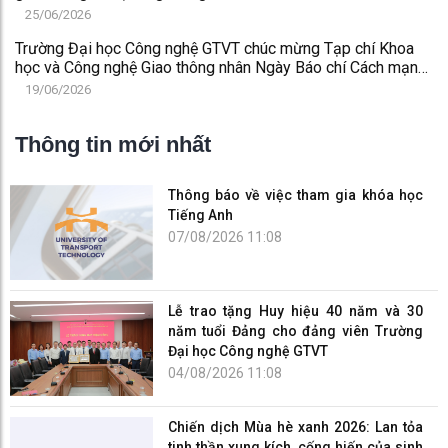
25/06/2026
Trường Đại học Công nghệ GTVT chúc mừng Tạp chí Khoa
học và Công nghệ Giao thông nhân Ngày Báo chí Cách mạng
Việt Nam 21/6
19/06/2026
Thông tin mới nhất
Thông báo về việc tham gia khóa học
Tiếng Anh
07/08/2026 11:08
Lễ trao tặng Huy hiệu 40 năm và 30
năm tuổi Đảng cho đảng viên Trường
Đại học Công nghệ GTVT
04/08/2026 11:08
Chiến dịch Mùa hè xanh 2026: Lan tỏa
tinh thần xung kích, cống hiến của sinh