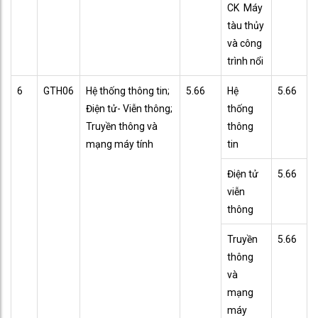
CK Máy
tàu thủy
và công
trình nổi
6
GTH06
Hệ thống thông tin;
5.66
Hệ
5.66
Điện tử- Viễn thông;
thống
Truyền thông và
thông
mạng máy tính
tin
Điện tử
5.66
viễn
thông
Truyền
5.66
thông
và
mạng
máy