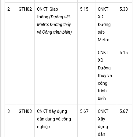
2
GTH02
CNKT Giao
5.15
CNKT
5.33
thông
(Đường sắt-
XD
Metro; Đường thủy
Đường
và Công trình biển)
sắt-
Metro
CNKT
5.15
XD
Đường
thủy và
công
trình
biển
3
GTH03
CNKT Xây dựng
5.67
CNKT
5.67
dân dụng và công
Xây
nghiệp
dựng
dân