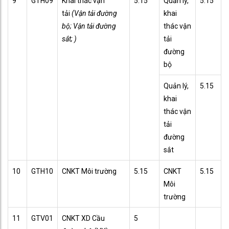
9
GTH09
Khai thác vận
5.15
Quản lý,
5.15
tải
(Vận tải đường
khai
bộ; Vận tải đường
thác vận
sắt; )
tải
đường
bộ
Quản lý,
5.15
khai
thác vận
tải
đường
sắt
10
GTH10
CNKT Môi trường
5.15
CNKT
5.15
Môi
trường
11
GTV01
CNKT XD Cầu
5