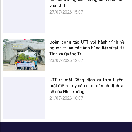
viên UTT
27/07/2026 15:07
Đoàn công tác UTT với hành trình về
nguồn, tri ân các Anh hùng liệt sĩ tại Hà
Tĩnh và Quảng Trị
23/07/2026 12:07
UTT ra mắt Cổng dịch vụ trực tuyến:
một điểm truy cập cho toàn bộ dịch vụ
số của Nhà trường
21/07/2026 16:07
TRƯỜNG ĐẠI HỌC CÔNG NGHỆ GTVT
Số 54 Triều Khúc, phường Thanh Liệt, Hà Nội