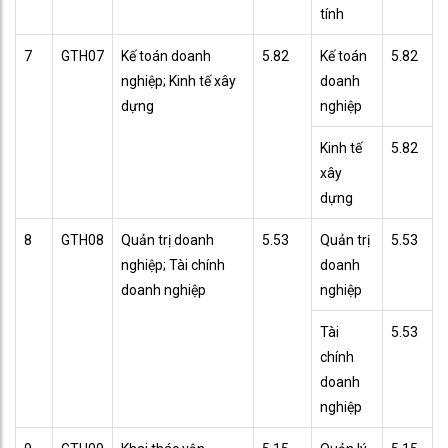
tính
7
GTH07
Kế toán doanh
5.82
Kế toán
5.82
nghiệp; Kinh tế xây
doanh
dựng
nghiệp
Kinh tế
5.82
xây
dựng
8
GTH08
Quản trị doanh
5.53
Quản trị
5.53
nghiệp; Tài chính
doanh
doanh nghiệp
nghiệp
Tài
5.53
chính
doanh
nghiệp