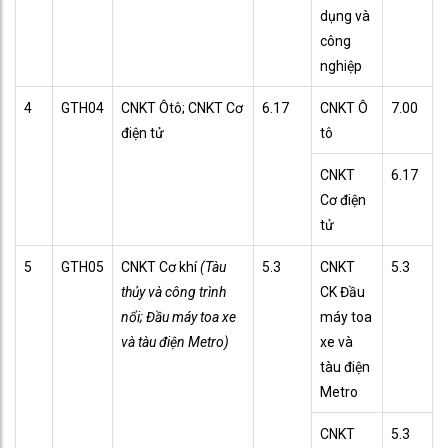
dụng và
công
nghiệp
4
GTH04
CNKT Ôtô; CNKT Cơ
6.17
CNKT Ô
7.00
điện tử
tô
CNKT
6.17
Cơ điện
tử
5
GTH05
CNKT Cơ khí
(
T
àu
5.3
CNKT
5.3
thủy và công trình
CK Đầu
nổi; Đầu máy toa xe
máy toa
và tàu điện Metro)
xe và
tàu điện
Metro
CNKT
5.3