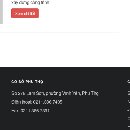
xây dưng công trình
Xem chi tiết
CƠ SỞ PHÚ THỌ
C
Số 278 Lam Sơn, phường Vĩnh Yên, Phú Thọ
S
Điện thoại: 0211.386.7405
N
Fax: 0211.386.7391
Đ
F
F