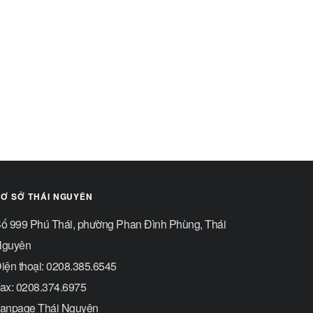
Ơ SỞ THÁI NGUYÊN
ố 999 Phú Thái, phường Phan Đình Phùng, Thái
guyên
iện thoại: 0208.385.6545
ax: 0208.374.6975
anpage Thái Nguyên