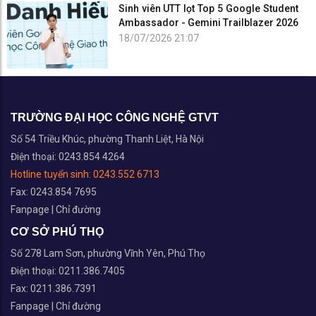
Sinh viên UTT lọt Top 5 Google Student
Ambassador - Gemini Trailblazer 2026
18/07/2026 21:07
TRƯỜNG ĐẠI HỌC CÔNG NGHỆ GTVT
Số 54 Triều Khúc, phường Thanh Liệt, Hà Nội
Điện thoại: 0243.854 4264
Hotline tuyển sinh:
0243.552 6713
Fax: 0243.854 7695
Fanpage
|
Chỉ đường
CƠ SỞ PHÚ THỌ
Số 278 Lam Sơn, phường Vĩnh Yên, Phú Thọ
Điện thoại: 0211.386.7405
Fax: 0211.386.7391
Fanpage
|
Chỉ đường