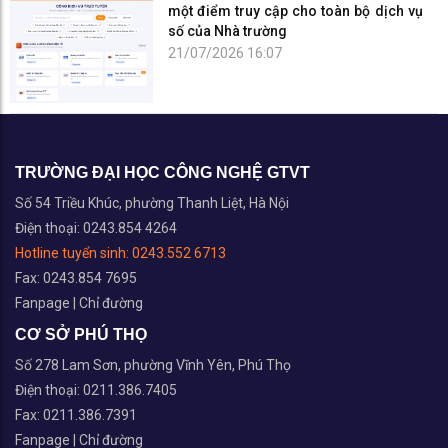
TRƯỜNG ĐẠI HỌC CÔNG NGHỆ GTVT
Số 54 Triều Khúc, phường Thanh Liệt, Hà Nội
Điện thoại: 0243.854 4264
Hotline tuyển sinh:
0243.552 6713
Fax: 0243.854 7695
Fanpage
|
Chỉ đường
CƠ SỞ PHÚ THỌ
Số 278 Lam Sơn, phường Vĩnh Yên, Phú Thọ
Điện thoại: 0211.386.7405
Fax: 0211.386.7391
Fanpage
|
Chỉ đường
TRUNG TÂM ĐÀO TẠO THÁI NGUYÊN
Số 999 Phú Thái, phường Phan Đình Phùng, Thái Nguyên
Điện thoại: 0208.385.6545