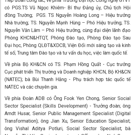
Tiếp đoàn công tác, về phía Trường Đại học Công nghệ GTVT
có PGS.TS Vũ Ngọc Khiêm- Bí thư Đảng ủy, Chủ tịch Hội
đồng Trường; PGS. TS Nguyễn Hoàng Long – Hiệu trưởng
Nhà trường; TS. Nguyễn Mạnh Hùng – Phó Hiệu trưởng; TS.
Nguyễn Văn Lâm – Phó Hiệu trưởng, cùng đại diện lãnh đạo
Phòng KHCN&HTQT, Phòng Đào tạo, Phòng Đào tạo Sau
Đại học, Phòng QLĐT&XDCB, Viện Đổi mới sáng tạo và kinh
tế số; Trung tâm Đào tạo và tư vấn du học, việc làm quốc tế.
Về phía Bộ KH&CN có TS. Phạm Hồng Quất - Cục trưởng
Cục phát triển Thị trường và Doanh nghiệp KHCN, Bộ KH&CN
(NATEC); bà Bùi Thanh Hằng - Phụ trách hợp tác quốc tế
NATEC và các chuyên gia.
Về phía Đoàn ADB có Ông Fook Yen Chong, Senior Social
Sector Specialist (Skills Development) - Trưởng đoàn; ông
Arndt Husar, Senior Public Management Specialist (Digital
Transformation); ông Jian Xu, Senior Education Specialist;
ông Vishal Aditya Potluri, Social Sector Specialist; bà