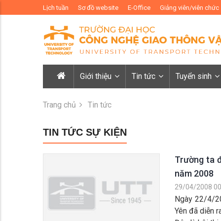
Lịch tuần
Sơ đồ website
E-Office
Giảng viên/viên chức
Giới thiệu
Tin tức
Tuyển sinh
Trang chủ
Tin tức
TIN TỨC SỰ KIỆN
Trường ta đ
năm 2008
29/04/2008 00
Ngày 22/4/20
Yên đã diễn r