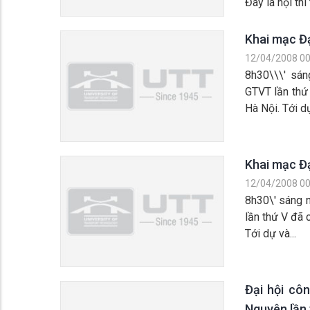
Đây là hội thi t
Khai mạc Đ
12/04/2008 00
8h30\\\' sá
GTVT lần thứ
Hà Nội. Tới dự
Khai mạc Đ
12/04/2008 00
8h30\' sáng 
lần thứ V đã 
Tới dự và...
Đại hội cô
Nguyên lần 