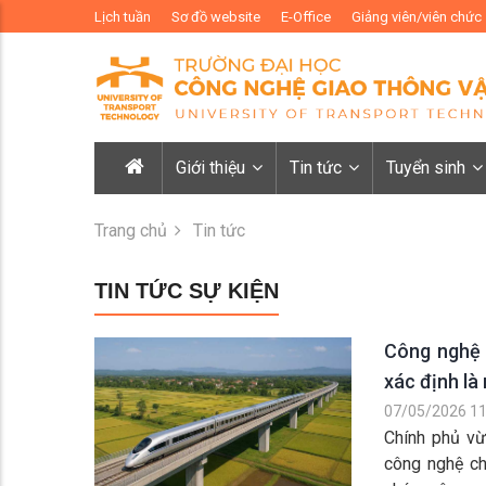
Lịch tuần
Sơ đồ website
E-Office
Giảng viên/viên chức
Giới thiệu
Tin tức
Tuyển sinh
Trang chủ
Tin tức
TIN TỨC SỰ KIỆN
Công nghệ 
xác định là
07/05/2026 11
Chính phủ v
công nghệ ch