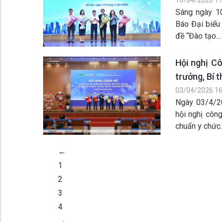
Sáng ngày 1
Báo Đại biểu
đề “Đào tạo...
Hội nghị C
trưởng, Bí 
03/04/2026 16
Ngày 03/4/2
hội nghị côn
chuẩn y chức..
←
1
2
3
4
→