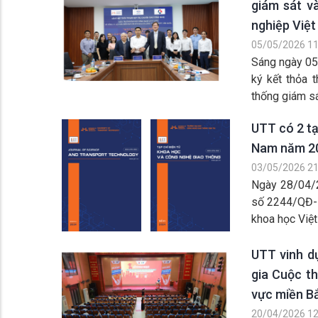
giám sát v
nghiệp Việt
05/05/2026 11
Sáng ngày 05
ký kết thỏa 
thống giám sát
UTT có 2 tạ
Nam năm 2
03/05/2026 21
Ngày 28/04/
số 2244/QĐ-B
khoa học Việt
UTT vinh d
gia Cuộc th
vực miền B
20/04/2026 12