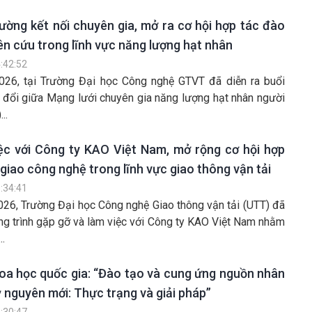
ờng kết nối chuyên gia, mở ra cơ hội hợp tác đào
ên cứu trong lĩnh vực năng lượng hạt nhân
:42:52
26, tại Trường Đại học Công nghệ GTVT đã diễn ra buổi
o đổi giữa Mạng lưới chuyên gia năng lượng hạt nhân người
..
ệc với Công ty KAO Việt Nam, mở rộng cơ hội hợp
giao công nghệ trong lĩnh vực giao thông vận tải
:34:41
26, Trường Đại học Công nghệ Giao thông vận tải (UTT) đã
ng trình gặp gỡ và làm việc với Công ty KAO Việt Nam nhằm
..
oa học quốc gia: “Đào tạo và cung ứng nguồn nhân
ỷ nguyên mới: Thực trạng và giải pháp”
:30:47