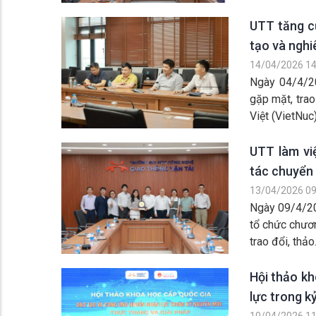
UTT tăng cư
tạo và nghi
14/04/2026 14
Ngày 04/4/20
gặp mặt, tra
Việt (VietNuc).
UTT làm vi
tác chuyển 
13/04/2026 09
Ngày 09/4/20
tổ chức chươ
trao đổi, thảo.
Hội thảo kh
lực trong k
10/04/2026 11