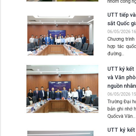
nhóm công ngh
UTT tiếp và
sắt Quốc gi
06/05/2026 16
Chương trình 
hợp tác quốc
đường...
UTT ký kết 
và Văn phò
nguồn nhân 
06/05/2026 15
Trường Đại h
bản ghi nhớ 
Quốcvà Văn...
UTT ký kết