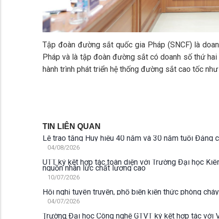
Tập đoàn đường sắt quốc gia Pháp (SNCF) là doanh
Pháp và là tập đoàn đường sắt có doanh số thứ hai 
hành trình phát triển hệ thống đường sắt cao tốc nh
TIN LIÊN QUAN
Lễ trao tặng Huy hiệu 40 năm và 30 năm tuổi Đảng
04/08/2026
UTT ký kết hợp tác toàn diện với Trường Đại học Kiê
nguồn nhân lực chất lượng cao
10/07/2026
Hội nghị tuyên truyền, phổ biến kiến thức phòng ch
04/07/2026
Trường Đại học Công nghệ GTVT ký kết hợp tác với V