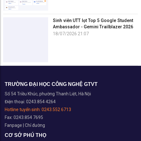
Sinh viên UTT lọt Top 5 Google Student
Ambassador - Gemini Trailblazer 2026
18/07/2026 21:07
TRƯỜNG ĐẠI HỌC CÔNG NGHỆ GTVT
Số 54 Triều Khúc, phường Thanh Liệt, Hà Nội
Điện thoại: 0243.854 4264
Hotline tuyển sinh:
0243.552 6713
Fax: 0243.854 7695
Fanpage
|
Chỉ đường
CƠ SỞ PHÚ THỌ
Số 278 Lam Sơn, phường Vĩnh Yên, Phú Thọ
Điện thoại: 0211.386.7405