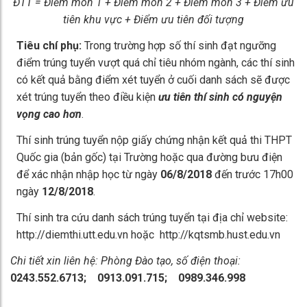
Đ
T
T = Điểm môn 1 + Điểm môn 2 + Điểm môn 3 + Điểm ưu
tiên khu vực + Điểm ưu tiên đối tượng
Tiêu chí phụ:
Trong trường hợp số thí sinh đạt ngưỡng
điểm trúng tuyển vượt quá chỉ tiêu nhóm ngành, các thí sinh
có kết quả bằng điểm xét tuyển ở cuối danh sách sẽ được
xét trúng tuyển theo điều kiện
ưu tiên thí sinh có nguyện
vọng cao hơn
.
Thí sinh trúng tuyển nộp giấy chứng nhận kết quả thi THPT
Quốc gia (bản gốc) tại Trường hoặc qua đường bưu điện
để xác nhận nhập học từ ngày
06/8/2018
đến trước 17h00
ngày
12/8/2018
.
Thí sinh tra cứu danh sách trúng tuyển tại địa chỉ website:
http://diemthi.utt.edu.vn hoặc http://kqtsmb.hust.edu.vn
Chi tiết xin liên hệ: Phòng Đào tạo, số điện thoại:
0243.552.6713; 0913.091.715; 0989.346.998