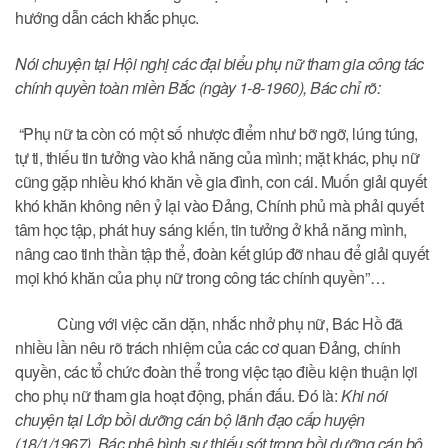
hướng dẫn cách khắc phục.
Nói chuyện tại Hội nghị các đại biểu phụ nữ tham gia công tác
chính quyền toàn miền Bắc (ngày 1-8-1960), Bác chỉ rõ:
“Phụ nữ ta còn có một số nhược điểm như bỡ ngỡ, lúng túng,
tự ti, thiếu tin tưởng vào khả năng của mình; mặt khác, phụ nữ
cũng gặp nhiều khó khăn về gia đình, con cái. Muốn giải quyết
khó khăn không nên ỷ lại vào Đảng, Chính phủ mà phải quyết
tâm học tập, phát huy sáng kiến, tin tưởng ở khả năng mình,
nâng cao tinh thần tập thể, đoàn kết giúp đỡ nhau để giải quyết
mọi khó khăn của phụ nữ trong công tác chính quyền”…
Cùng với việc căn dặn, nhắc nhở phụ nữ, Bác Hồ đã
nhiều lần nêu rõ trách nhiệm của các cơ quan Đảng, chính
quyền, các tổ chức đoàn thể trong việc tạo điều kiện thuận lợi
cho phụ nữ tham gia hoạt động, phấn đấu. Đó là:
Khi nói
chuyện tại Lớp bồi dưỡng cán bộ lãnh đạo cấp huyện
(18/1/1967), Bác phê bình sự thiếu sót trong bồi dưỡng cán bộ