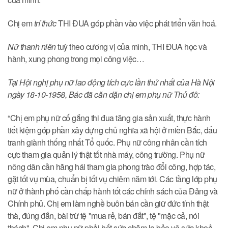
Chị em
trí thức
THI ĐUA góp phần vào việc phát triển văn hoá.
Nữ thanh niên
tuỳ theo cương vị của mình, THI ĐUA học và
hành, xung phong trong mọi công việc…
Tại Hội nghị phụ nữ lao động tích cực lần thứ nhất của Hà Nội
ngày 18-10-1958, Bác đã căn dặn chị em phụ nữ Thủ đô:
“Chị em phụ nữ cố gắng thi đua tăng gia sản xuất, thực hành
tiết kiệm góp phần xây dựng chủ nghĩa xã hội ở miền Bắc, đấu
tranh giành thống nhất Tổ quốc. Phụ nữ công nhân cần tích
cực tham gia quản lý thật tốt nhà máy, công trường. Phụ nữ
nông dân cần hăng hái tham gia phong trào đổi công, hợp tác,
gặt tốt vụ mùa, chuẩn bị tốt vụ chiêm năm tới. Các tầng lớp phụ
nữ ở thành phố cần chấp hành tốt các chính sách của Đảng và
Chính phủ. Chị em làm nghề buôn bán cần giữ đức tính thật
thà, đúng đắn, bài trừ tệ "mua rẻ, bán đắt", tệ "mặc cả, nói
thách". Chị em phụ nữ phải hết sức chăm lo bảo vệ sức khoẻ