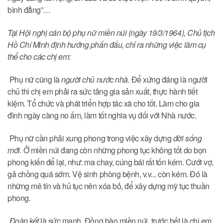
bình đẳng”…
Tại Hội nghị cán bộ phụ nữ miền núi (ngày 19/3/1964), Chủ tịch
Hồ Chí Minh định hướng phấn đấu, chỉ ra những việc làm cụ
thể cho các chị em:
Phụ nữ cũng là
người chủ nước nhà.
Để xứng đáng là người
chủ thì chị em phải ra sức tăng gia sản xuất, thực hành tiết
kiệm. Tổ chức và phát triển hợp tác xã cho tốt. Làm cho gia
đình ngày càng no ấm, làm tốt nghĩa vụ đối với Nhà nước.
Phụ nữ cần phải xung phong trong việc xây dựng
đời sống
mới.
Ở miền núi đang còn những phong tục không tốt do bọn
phong kiến để lại, như: ma chay, cúng bái rất tốn kém. Cưới vợ,
gả chồng quá sớm. Vệ sinh phòng bệnh, v.v... còn kém. Đó là
những mê tín và hủ tục nên xóa bỏ, để xây dựng mỹ tục thuần
phong.
Đoàn kết
là sức mạnh. Đồng bào miền núi, trước hết là chị em