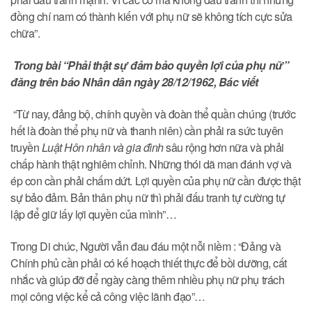
đồng chí nam có thành kiến với phụ nữ sẽ không tích cực sửa
chữa”.
Trong bài “Phải thật sự đảm bảo quyền lợi của phụ nữ”
đăng trên báo Nhân dân ngày 28/12/1962, Bác viết
“Từ nay, đảng bộ, chính quyền và đoàn thể quần chúng (trước
hết là đoàn thể phụ nữ và thanh niên) cần phải ra sức tuyên
truyền
Luật Hôn nhân và gia đình
sâu rộng hơn nữa và phải
chấp hành thật nghiêm chỉnh. Những thói dã man đánh vợ và
ép con cần phải chấm dứt. Lợi quyền của phụ nữ cần được thật
sự bảo đảm. Bản thân phụ nữ thì phải đấu tranh tự cường tự
lập để giữ lấy lợi quyền của mình”…
Trong Di chúc, Người vẫn đau đáu một nỗi niềm : “Đảng và
Chính phủ cần phải có kế hoạch thiết thực để bồi dưỡng, cất
nhắc và giúp đỡ để ngày càng thêm nhiều phụ nữ phụ trách
mọi công việc kể cả công việc lãnh đạo”…