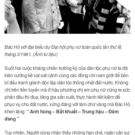
Bác Hồ với đại biểu dự Đại hội phụ nữ toàn quốc lần thứ III,
tháng 3/1961. (Ảnh tư liệu)
Suốt hai cuộc kháng chiến trường kỳ của dân tộc phụ nữ ta đã
kiên cường kề vai sát cánh cùng các đồng chí nam giới để bền
bỉ đấu tranh giành độc lập dân tộc thống nhất đất nước. Không
chỉ trên tiền tuyến mà ở hậu phương chị em phụ nữ cũng ra sức
phấn đấu thi đua, tăng gia sản xuất, thực hành tiết kiệm để
phục vụ cho đất nước, xứng đáng với tám chữ vàng mà Bác Hồ
khen tặng:
“ Anh hùng – Bất khuất – Trung hậu – Đảm
đang ”
Tuy nhiên, Người cũng nhận thấy những hạn chế, ngăn cản sự