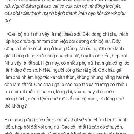
nữ, Người đánh giá cao vai trò của cán bộ nữ đồng thời yêu
cầu phải đấu tranh mạnh bệnh thành kiến hẹp hòi đối với phụ
nữ:
“Cán bộ nữ ít như vậy là một thiếu sót. Các đồng chí phụ trách
lớp học chưa quan tâm đến việc bồi dưỡng cán bộ nữ. Đây
cũng là thiếu sót chung ở trong Đảng. Nhiều người còn đánh
giá không đúng khả năng của phụ nữ, hay thành kiến, hẹp hòi.
Như vậy là rất sai. Hiện nay, có nhiều phụ nữ tham gia công tác
lãnh đạo ở cơ sở. Nhiều người công tác rất giỏi. Có cháu gái
làm chủ nhiệm hợp tác xã toàn thôn, không những hăng hái mà
còn làm rất tốt. Các cháu gái ở các hợp tác xã thường có nhiều
ưu điểm: ít mắc tệ tham ô, lãng phí, không hay chè chén, ít
hống hách, mệnh lệnh như một số cán bộ nam, có đúng như
thế không?
Bác mong rằng các đồng chí hãy thật sự sửa chữa bệnh thành
kiến, hẹp hòi đối với phụ nữ. Các cô, nhất là các cô ở huyện,
phải đấu tranh mạnh. Vì các cô mà không đấu tranh thì những