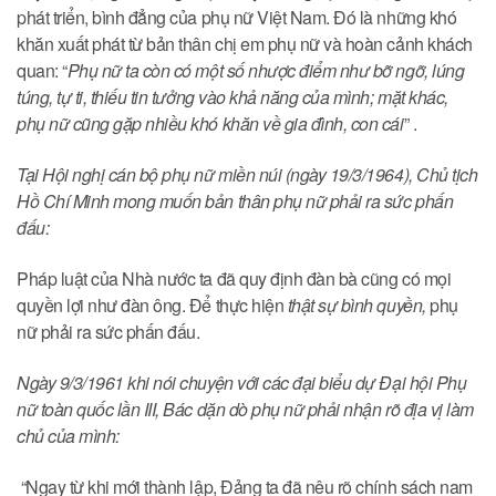
phát triển, bình đẳng của phụ nữ Việt Nam. Đó là những khó
khăn xuất phát từ bản thân chị em phụ nữ và hoàn cảnh khách
quan: “
Phụ nữ ta còn có một số nhược điểm như bỡ ngỡ, lúng
túng, tự ti, thiếu tin tưởng vào khả năng của mình; mặt khác,
phụ nữ cũng gặp nhiều khó khăn về gia đình, con cái
” .
Tại Hội nghị cán bộ phụ nữ miền núi (ngày 19/3/1964), Chủ tịch
Hồ Chí Minh mong muốn bản thân phụ nữ phải ra sức phấn
đấu:
Pháp luật của Nhà nước ta đã quy định đàn bà cũng có mọi
quyền lợi như đàn ông. Để thực hiện
thật sự bình quyền,
phụ
nữ phải ra sức phấn đấu.
Ngày 9/3/1961 khi nói chuyện với các đại biểu dự Đại hội Phụ
nữ toàn quốc lần III, Bác dặn dò phụ nữ phải nhận rõ địa vị làm
chủ của mình:
“Ngay từ khi mới thành lập, Đảng ta đã nêu rõ chính sách nam