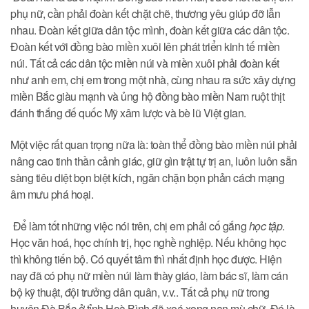
phụ nữ, cần phải đoàn kết chặt chẽ, thương yêu giúp đỡ lẫn
nhau. Đoàn kết giữa dân tộc mình, đoàn kết giữa các dân tộc.
Đoàn kết với đồng bào miền xuôi lên phát triển kinh tế miền
núi. Tất cả các dân tộc miền núi và miền xuôi phải đoàn kết
như anh em, chị em trong một nhà, cùng nhau ra sức xây dựng
miền Bắc giàu mạnh và ủng hộ đồng bào miền Nam ruột thịt
đánh thắng đế quốc Mỹ xâm lược và bè lũ Việt gian.
Một việc rất quan trọng nữa là: toàn thể đồng bào miền núi phải
nâng cao tinh thần cảnh giác, giữ gìn trật tự trị an, luôn luôn sẵn
sàng tiêu diệt bọn biệt kích, ngăn chặn bọn phản cách mạng
âm mưu phá hoại.
Để làm tốt những việc nói trên, chị em phải cố gắng
học tập
.
Học văn hoá, học chính trị, học nghề nghiệp. Nếu không học
thì không tiến bộ. Có quyết tâm thì nhất định học được. Hiện
nay đã có phụ nữ miền núi làm thày giáo, làm bác sĩ, làm cán
bộ kỹ thuật, đội trưởng dân quân, v.v.. Tất cả phụ nữ trong
huyện Đà Bắc ở tỉnh Hoà Bình đã xoá xong nạn mù chữ. Đó là