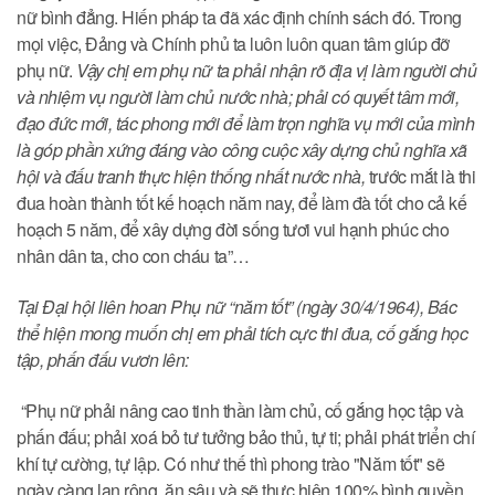
nữ bình đẳng. Hiến pháp ta đã xác định chính sách đó. Trong
mọi việc, Đảng và Chính phủ ta luôn luôn quan tâm giúp đỡ
phụ nữ.
Vậy chị em phụ nữ ta phải nhận rõ địa vị làm người chủ
và nhiệm vụ người làm chủ nước nhà; phải có quyết tâm mới,
đạo đức mới, tác phong mới để làm trọn nghĩa vụ mới của mình
là góp phần xứng đáng vào công cuộc xây dựng chủ nghĩa xã
hội và đấu tranh thực hiện thống nhất nước nhà,
trước mắt là thi
đua hoàn thành tốt kế hoạch năm nay, để làm đà tốt cho cả kế
hoạch 5 năm, để xây dựng đời sống tươi vui hạnh phúc cho
nhân dân ta, cho con cháu ta”…
Tại Đại hội liên hoan Phụ nữ “năm tốt” (ngày 30/4/1964), Bác
thể hiện mong muốn chị em phải tích cực thi đua, cố gắng học
tập, phấn đấu vươn lên:
“Phụ nữ phải nâng cao tinh thần làm chủ, cố gắng học tập và
phấn đấu; phải xoá bỏ tư tưởng bảo thủ, tự ti; phải phát triển chí
khí tự cường, tự lập. Có như thế thì phong trào "Năm tốt" sẽ
ngày càng lan rộng, ăn sâu và sẽ thực hiện 100% bình quyền,