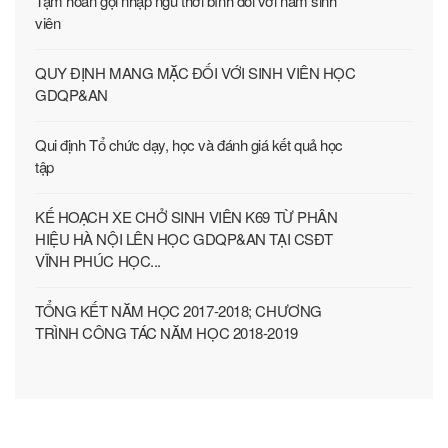
Tạm hoãn gọi nhập ngũ thời bình đối với nam sinh
viên
QUY ĐỊNH MANG MẶC ĐỐI VỚI SINH VIÊN HỌC
GDQP&AN
Qui định Tổ chức dạy, học và đánh giá kết quả học
tập
KẾ HOẠCH XE CHỞ SINH VIÊN K69 TỪ PHÂN
HIỆU HÀ NỘI LÊN HỌC GDQP&AN TẠI CSĐT
VĨNH PHÚC HỌC...
TỔNG KẾT NĂM HỌC 2017-2018; CHƯƠNG
TRÌNH CÔNG TÁC NĂM HỌC 2018-2019