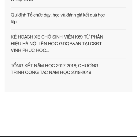
Qui định Tổ chức dạy, học và đánh giá kết quả học
tập
KẾ HOẠCH XE CHỞ SINH VIÊN K69 TỪ PHÂN
HIỆU HÀ NỘI LÊN HỌC GDQP&AN TẠI CSĐT
VĨNH PHÚC HỌC...
TỔNG KẾT NĂM HỌC 2017-2018; CHƯƠNG
TRÌNH CÔNG TÁC NĂM HỌC 2018-2019