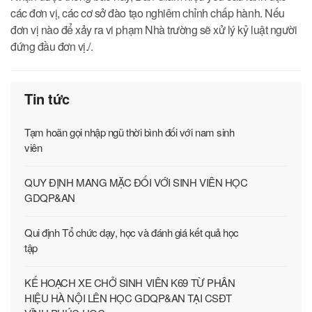
các đơn vị, các cơ sở đào tạo nghiêm chỉnh chấp hành. Nếu
đơn vị nào để xảy ra vi phạm Nhà trường sẽ xử lý kỷ luật người
đứng đầu đơn vị./.
Tin tức
Tạm hoãn gọi nhập ngũ thời bình đối với nam sinh
viên
QUY ĐỊNH MANG MẶC ĐỐI VỚI SINH VIÊN HỌC
GDQP&AN
Qui định Tổ chức dạy, học và đánh giá kết quả học
tập
KẾ HOẠCH XE CHỞ SINH VIÊN K69 TỪ PHÂN
HIỆU HÀ NỘI LÊN HỌC GDQP&AN TẠI CSĐT