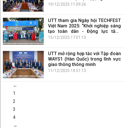
cho giảng viên và sinh viên UTT
19/12/2025 11:09:26
UTT tham gia Ngày hội TECHFEST
Việt Nam 2025: “Khởi nghiệp sáng
tạo toàn dân - Động lực tăng
trưởng mới”
15/12/2025 17:01:13
UTT mở rộng hợp tác với Tập đoàn
WAYS1 (Hàn Quốc) trong lĩnh vực
giao thông thông minh
11/12/2025 14:51:13
←
1
2
3
4
→