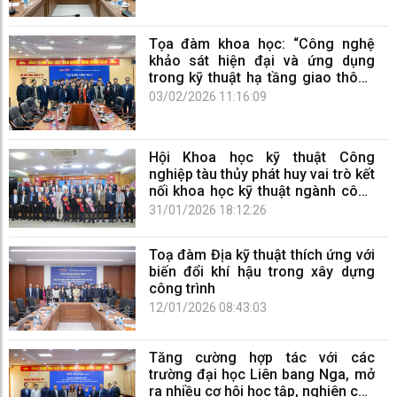
Tọa đàm khoa học: “Công nghệ
khảo sát hiện đại và ứng dụng
trong kỹ thuật hạ tầng giao thông
đô thị”
03/02/2026 11:16:09
Hội Khoa học kỹ thuật Công
nghiệp tàu thủy phát huy vai trò kết
nối khoa học kỹ thuật ngành công
nghiệp tàu thủy
31/01/2026 18:12:26
Toạ đàm Địa kỹ thuật thích ứng với
biến đổi khí hậu trong xây dựng
công trình
12/01/2026 08:43:03
Tăng cường hợp tác với các
trường đại học Liên bang Nga, mở
ra nhiều cơ hội học tập, nghiên cứu