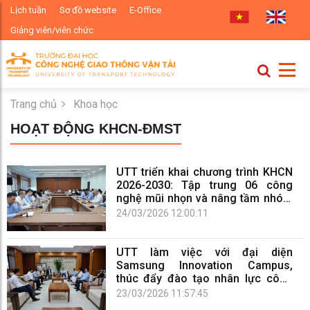
Lịch tuần
Sơ đồ website
E-Office
Giảng viên/viên chức
Trang chủ
Khoa học
HOẠT ĐỘNG KHCN-ĐMST
UTT triển khai chương trình KHCN
2026-2030: Tập trung 06 công
nghệ mũi nhọn và nâng tầm nhóm
nghiên cứu
24/03/2026 12:00:11
UTT làm việc với đại diện
Samsung Innovation Campus,
thúc đẩy đào tạo nhân lực công
nghệ bán dẫn
23/03/2026 11:57:45