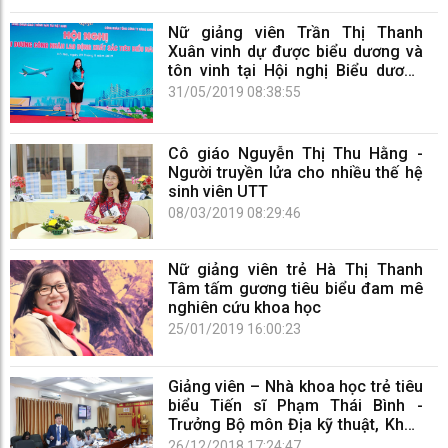
Nữ giảng viên Trần Thị Thanh
Xuân vinh dự được biểu dương và
tôn vinh tại Hội nghị Biểu dương
công nhân lao động xuất sắc, tiêu
31/05/2019 08:38:55
biểu năm 2018
Cô giáo Nguyễn Thị Thu Hằng -
Người truyền lửa cho nhiều thế hệ
sinh viên UTT
08/03/2019 08:29:46
Nữ giảng viên trẻ Hà Thị Thanh
Tâm tấm gương tiêu biểu đam mê
nghiên cứu khoa học
25/01/2019 16:00:23
Giảng viên – Nhà khoa học trẻ tiêu
biểu Tiến sĩ Phạm Thái Bình -
Trưởng Bộ môn Địa kỹ thuật, Khoa
Công trình
26/12/2018 17:24:47