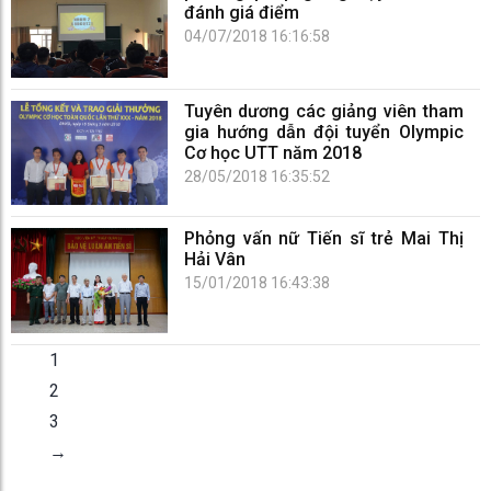
đánh giá điểm
04/07/2018 16:16:58
Tuyên dương các giảng viên tham
gia hướng dẫn đội tuyển Olympic
Cơ học UTT năm 2018
28/05/2018 16:35:52
Phỏng vấn nữ Tiến sĩ trẻ Mai Thị
Hải Vân
15/01/2018 16:43:38
1
2
3
→