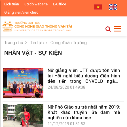
Lịch tuần
Sơ đồ website
E-Office
Giảng viên/viên chức
Trang chủ
Tin tức
Công đoàn Trường
NHÂN VẬT - SỰ KIỆN
Nữ giảng viên UTT được tôn vinh
tại Hội nghị biểu dương điển hình
tiên tiến trong CNVCLĐ ngành
GTVT 5 năm (giai đoạn 2016-
24/08/2020 01:49:38
2020)
Nữ Phó Giáo sư trẻ nhất năm 2019:
Khát khao truyền lửa đam mê
nghiên cứu khoa học
11/12/2019 01:51:53