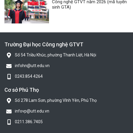
Công nghệ GTVT năm 2026 (mã tuyển
sinh GTA)
Trường Đại học Công nghệ GTVT
Số 54 Triều Khúc, phường Thanh Liệt, Hà Nội
infohn@utt.edu.vn
0243.854 4264
Cơ sở Phú Thọ
Số 278 Lam Sơn, phường Vĩnh Yên, Phú Thọ
infovp@utt.edu.vn
0211.386.7405