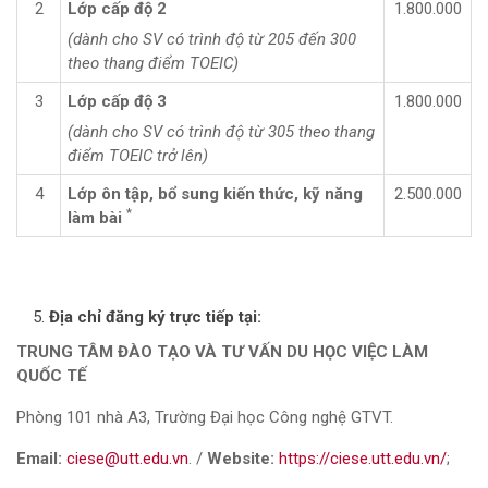
2
Lớp cấp độ 2
1.800.000
(dành cho SV có trình độ từ 205 đến 300
theo thang điểm TOEIC)
3
Lớp cấp độ 3
1.800.000
(dành cho SV có trình độ từ 305 theo thang
điểm TOEIC trở lên)
4
Lớp ôn tập, bổ sung kiến thức, kỹ năng
2.500.000
*
làm bài
Địa chỉ đăng ký trực tiếp tại:
TRUNG TÂM ĐÀO TẠO VÀ TƯ VẤN DU HỌC VIỆC LÀM
QUỐC TẾ
Phòng 101 nhà A3, Trường Đại học Công nghệ GTVT.
Email:
ciese@utt.edu.vn
. /
Website:
https://ciese.utt.edu.vn/
;