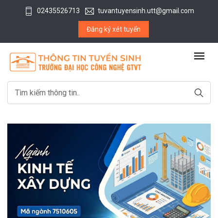
02435526713
tuvantuyensinh.utt@gmail.com
Đăng ký xét tuyển