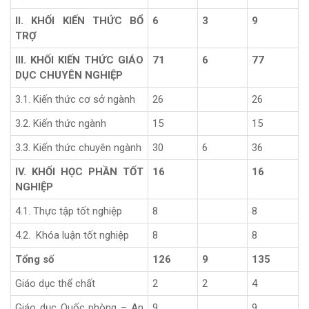
II. KHỐI KIẾN THỨC BỔ
6
3
9
TRỢ
III. KHỐI KIẾN THỨC GIÁO
71
6
77
DỤC CHUYÊN NGHIỆP
3.1. Kiến thức cơ sở ngành
26
26
3.2. Kiến thức ngành
15
15
3.3. Kiến thức chuyên ngành
30
6
36
IV. KHỐI HỌC PHẦN TỐT
16
16
NGHIỆP
4.1. Thực tập tốt nghiệp
8
8
4.2. Khóa luận tốt nghiệp
8
8
Tổng số
126
9
135
Giáo dục thể chất
2
2
4
Giáo dục Quốc phòng – An
9
9