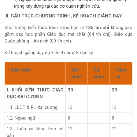
trong xây dựng tại các cơ quan nghiên cứu.
II. CẤU TRÚC CHƯƠNG TRÌNH, KẾ HOẠCH GIẢNG DẠY
Khối lượng kiến thức toàn khóa học là
135 tín chỉ
không bao
gồm các học phần Giáo dục thể chất (04 tín chỉ), Giáo dục
Quốc phòng - An ninh (09 tín chỉ).
Kế hoạch giảng dạy dự kiến 4 năm/ 8 học kỳ.
Kiến thức
Bắt
Tự
Tổng
buộc
chọn
số
I. KHỐI KIẾN THỨC GIÁO
33
33
DỤC ĐẠI CƯƠNG
1.1. LLCT & PL đại cương
13
13
1.2. Ngoại ngữ
8
8
1.3. Toán và khoa học cơ
12
12
bản