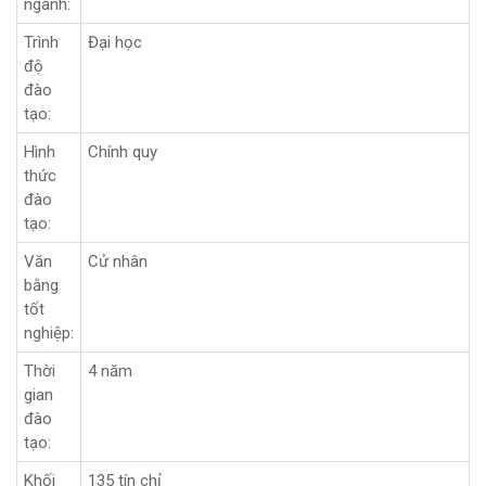
ngành:
Trình
Đại học
độ
đào
tạo:
Hình
Chính quy
thức
đào
tạo:
Văn
Cử nhân
bằng
tốt
nghiệp:
Thời
4 năm
gian
đào
tạo:
Khối
135 tín chỉ