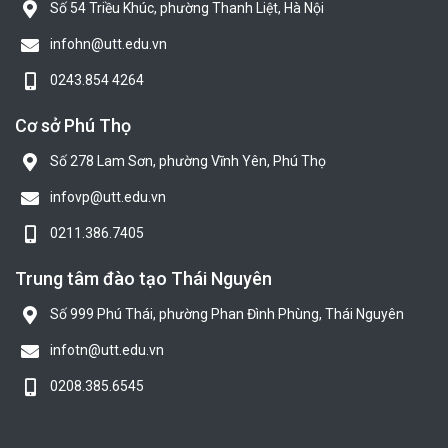
Số 54 Triều Khúc, phường Thanh Liệt, Hà Nội
infohn@utt.edu.vn
0243.854 4264
Cơ sở Phú Thọ
Số 278 Lam Sơn, phường Vĩnh Yên, Phú Thọ
infovp@utt.edu.vn
0211.386.7405
Trung tâm đào tạo Thái Nguyên
Số 999 Phú Thái, phường Phan Đình Phùng, Thái Nguyên
infotn@utt.edu.vn
0208.385.6545