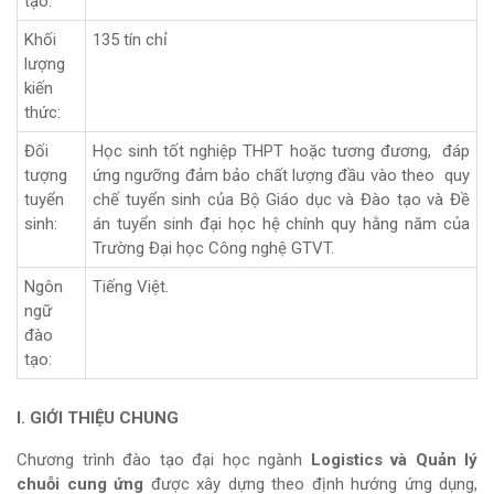
tạo:
Khối
135 tín chỉ
lượng
kiến
thức:
Đối
Học sinh tốt nghiệp THPT hoặc tương đương, đáp
tượng
ứng ngưỡng đảm bảo chất lượng đầu vào theo quy
tuyển
chế tuyển sinh của Bộ Giáo dục và Đào tạo và Đề
sinh:
án tuyển sinh đại học hệ chính quy hằng năm của
Trường Đại học Công nghệ GTVT.
Ngôn
Tiếng Việt.
ngữ
đào
tạo:
I. GIỚI THIỆU CHUNG
Chương trình đào tạo đại học ngành
Logistics và Quản lý
chuỗi cung ứng
được xây dựng theo định hướng ứng dụng,