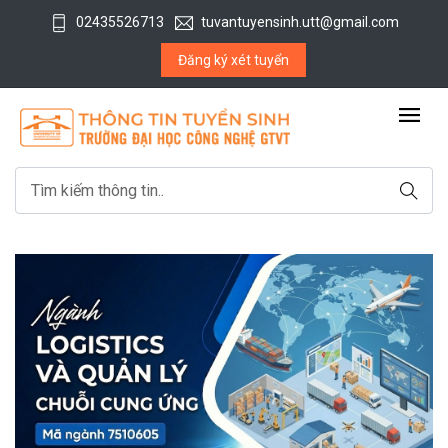
02435526713
tuvantuyensinh.utt@gmail.com
Đăng ký xét tuyển