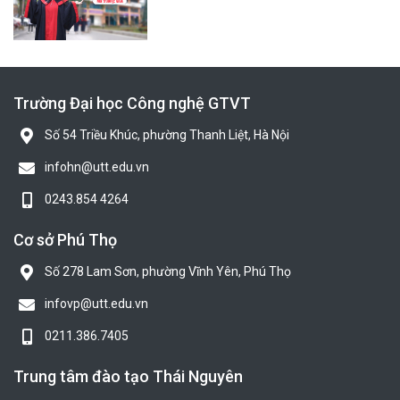
Trường Đại học Công nghệ GTVT
Số 54 Triều Khúc, phường Thanh Liệt, Hà Nội
infohn@utt.edu.vn
0243.854 4264
Cơ sở Phú Thọ
Số 278 Lam Sơn, phường Vĩnh Yên, Phú Thọ
infovp@utt.edu.vn
0211.386.7405
Trung tâm đào tạo Thái Nguyên