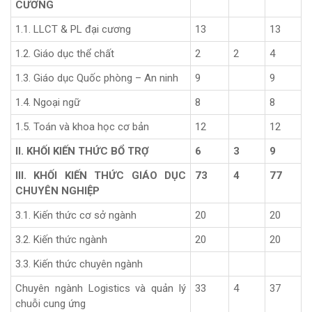
CƯƠNG
1.1. LLCT & PL đại cương
13
13
1.2. Giáo dục thể chất
2
2
4
1.3. Giáo dục Quốc phòng – An ninh
9
9
1.4. Ngoại ngữ
8
8
1.5. Toán và khoa học cơ bản
12
12
II. KHỐI KIẾN THỨC BỔ TRỢ
6
3
9
III. KHỐI KIẾN THỨC GIÁO DỤC
73
4
77
CHUYÊN NGHIỆP
3.1. Kiến thức cơ sở ngành
20
20
3.2. Kiến thức ngành
20
20
3.3. Kiến thức chuyên ngành
Chuyên ngành Logistics và quản lý
33
4
37
chuỗi cung ứng