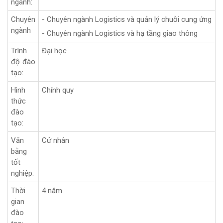
ngành:
Chuyên
- Chuyên ngành Logistics và quản lý chuỗi cung ứng
ngành
- Chuyên ngành Logistics và hạ tầng giao thông
Trình
Đại học
độ đào
tạo:
Hình
Chính quy
thức
đào
tạo:
Văn
Cử nhân
bằng
tốt
nghiệp:
Thời
4 năm
gian
đào