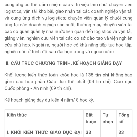
cung ứng có thể đảm nhiệm các vị trí việc làm như: chuyên viên
logistics, vận tải, kho bãi, giao nhận tại các doanh nghiệp vận tải
và cung ứng dịch vụ logistics; chuyên viên quản lý chuỗi cung
ứng tại các doanh nghiệp sản xuất, thương mại; chuyên viên tại
các cơ quan quản lý nhà nước liên quan đến logistics và vận tải;
giảng viên, nghiên cứu viên tại các cơ sở đào tạo và viện nghiên
cứu phù hợp. Ngoài ra, người học có khả năng tiếp tục học tập,
nghiên cứu ở trình độ sau đại học trong và ngoài nước.
II. CẤU TRÚC CHƯƠNG TRÌNH, KẾ HOẠCH GIẢNG DẠY
Khối lượng kiến thức toàn khóa học là
135 tín chỉ
không bao
gồm các học phần Giáo dục thể chất (04 tín chỉ), Giáo dục
Quốc phòng - An ninh (09 tín chỉ).
Kế hoạch giảng dạy dự kiến 4 năm/ 8 học kỳ.
Kiến thức
Bắt
Tự
Tổng
buộc
chọn
số
I. KHỐI KIẾN THỨC GIÁO DỤC ĐẠI
33
33