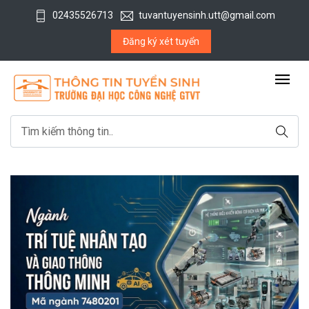
02435526713
tuvantuyensinh.utt@gmail.com
Đăng ký xét tuyển