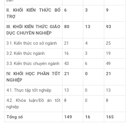
II. KHỐI KIẾN THỨC BỔ
6
3
9
TRỢ
III. KHỐI KIẾN THỨC GIÁO
80
13
93
DỤC CHUYÊN NGHIỆP
3.1. Kiến thức cơ sở ngành
21
4
25
3.2. Kiến thức ngành
16
3
19
3.3. Kiến thức chuyên ngành
43
6
49
IV. KHỐI HỌC PHẦN TỐT
21
0
21
NGHIỆP
4.1. Thực tập tốt nghiệp
13
0
13
4.2. Khóa luận/Đồ án tốt
8
0
8
nghiệp
Tổng số
149
16
165