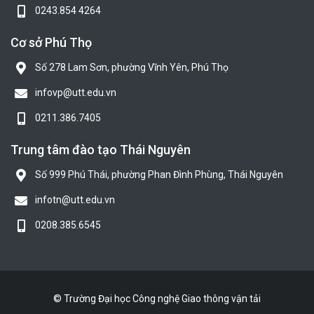
0243.854 4264
Cơ sở Phú Thọ
Số 278 Lam Sơn, phường Vĩnh Yên, Phú Thọ
infovp@utt.edu.vn
0211.386.7405
Trung tâm đào tạo Thái Nguyên
Số 999 Phú Thái, phường Phan Đình Phùng, Thái Nguyên
infotn@utt.edu.vn
0208.385.6545
© Trường Đại học Công nghệ Giao thông vận tải