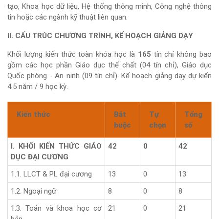
tạo, Khoa học dữ liệu, Hệ thống thông minh, Công nghệ thông
tin hoặc các ngành kỹ thuật liên quan.
II. CẤU TRÚC CHƯƠNG TRÌNH, KẾ HOẠCH GIẢNG DẠY
Khối lượng kiến thức toàn khóa học là
165
tín chỉ không bao
gồm các học phần Giáo dục thể chất (04 tín chỉ), Giáo dục
Quốc phòng - An ninh (09 tín chỉ). Kế hoạch giảng dạy dự kiến
4.5 năm / 9 học kỳ.
Kiến thức
Bắt
Tự
Tổng
buộc
chọn
số
I. KHỐI KIẾN THỨC GIÁO
42
0
42
DỤC ĐẠI CƯƠNG
1.1. LLCT & PL đại cương
13
0
13
1.2. Ngoại ngữ
8
0
8
1.3. Toán và khoa học cơ
21
0
21
bản