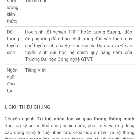
Khối
165 tín chỉ
lượng
kiến
thức:
Đối
Học sinh tốt nghiệp THPT hoặc tương đương, đáp
tượng
ứng ngưỡng đảm bảo chất lượng đầu vào theo quy
tuyển
chế tuyển sinh của Bộ Giáo dục và Đào tạo và Đề án
sinh:
tuyển sinh đại học hệ chính quy hằng năm của
Trường Đại học Công nghệ GTVT.
Ngôn
Tiếng Việt.
ngữ
đào
tạo:
I. GIỚI THIỆU CHUNG
Chuyên ngành
Trí tuệ nhân tạo và giao thông thông minh
đào tạo kỹ sư có khả năng nghiên cứu, phát triển và ứng dụng
các công nghệ trí tuệ nhân tạo, khoa học dữ liệu và hệ thống