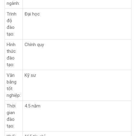
ngành:
Trình
Đại học
độ
đào
tạo:
Hình
Chính quy
thức
đào
tạo:
Văn
Kỹ sư
bằng
tốt
nghiệp:
Thời
4.5 năm
gian
đào
tạo: