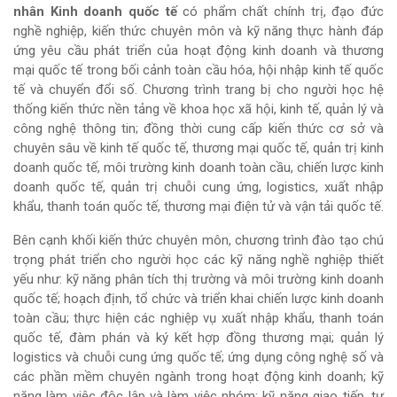
nhân Kinh doanh quốc tế
có phẩm chất chính trị, đạo đức
nghề nghiệp, kiến thức chuyên môn và kỹ năng thực hành đáp
ứng yêu cầu phát triển của hoạt động kinh doanh và thương
mại quốc tế trong bối cảnh toàn cầu hóa, hội nhập kinh tế quốc
tế và chuyển đổi số. Chương trình trang bị cho người học hệ
thống kiến thức nền tảng về khoa học xã hội, kinh tế, quản lý và
công nghệ thông tin; đồng thời cung cấp kiến thức cơ sở và
chuyên sâu về kinh tế quốc tế, thương mại quốc tế, quản trị kinh
doanh quốc tế, môi trường kinh doanh toàn cầu, chiến lược kinh
doanh quốc tế, quản trị chuỗi cung ứng, logistics, xuất nhập
khẩu, thanh toán quốc tế, thương mại điện tử và vận tải quốc tế.
Bên cạnh khối kiến thức chuyên môn, chương trình đào tạo chú
trọng phát triển cho người học các kỹ năng nghề nghiệp thiết
yếu như: kỹ năng phân tích thị trường và môi trường kinh doanh
quốc tế; hoạch định, tổ chức và triển khai chiến lược kinh doanh
toàn cầu; thực hiện các nghiệp vụ xuất nhập khẩu, thanh toán
quốc tế, đàm phán và ký kết hợp đồng thương mại; quản lý
logistics và chuỗi cung ứng quốc tế; ứng dụng công nghệ số và
các phần mềm chuyên ngành trong hoạt động kinh doanh; kỹ
năng làm việc độc lập và làm việc nhóm; kỹ năng giao tiếp, tư