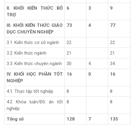
II. KHỐI KIẾN THỨC BỔ
6
3
9
TRỢ
III. KHỐI KIẾN THỨC GIÁO
73
4
77
DỤC CHUYÊN NGHIỆP
3.1. Kiến thức cơ sở ngành
22
22
3.2. Kiến thức ngành
21
21
3.3. Kiến thức chuyên ngành
30
4
34
IV. KHỐI HỌC PHẦN TỐT
16
0
16
NGHIỆP
4.1. Thực tập tốt nghiệp
8
8
4.2 Khóa luận/Đồ án tốt
8
8
nghiệp
Tổng số
128
7
135