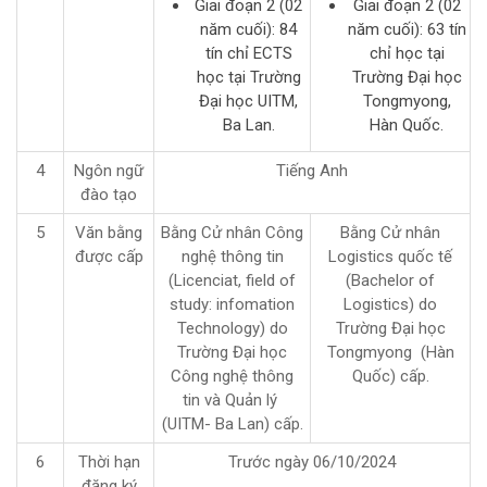
Giai đoạn 2 (02
Giai đoạn 2 (02
năm cuối): 84
năm cuối): 63 tín
tín chỉ ECTS
chỉ học tại
học tại Trường
Trường Đại học
Đại học UITM,
Tongmyong,
Ba Lan.
Hàn Quốc.
4
Ngôn ngữ
Tiếng Anh
đào tạo
5
Văn bằng
Bằng Cử nhân Công
Bằng Cử nhân
được cấp
nghệ thông tin
Logistics quốc tế
(Licenciat, field of
(Bachelor of
study: infomation
Logistics) do
Technology) do
Trường Đại học
Trường Đại học
Tongmyong (Hàn
Công nghệ thông
Quốc) cấp.
tin và Quản lý
(UITM- Ba Lan) cấp.
6
Thời hạn
Trước ngày 06/10/2024
đăng ký