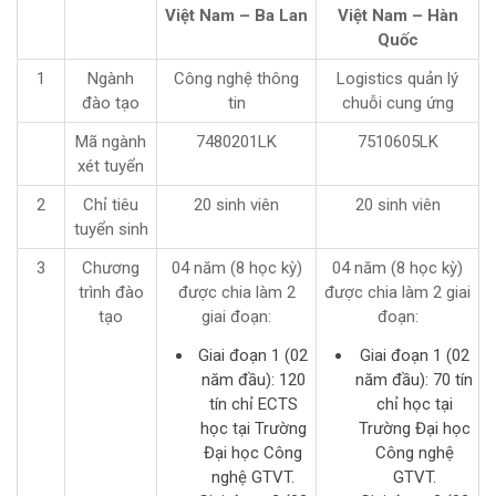
Việt Nam – Ba Lan
Việt Nam – Hàn
Quốc
1
Ngành
Công nghệ thông
Logistics quản lý
đào tạo
tin
chuỗi cung ứng
Mã ngành
7480201LK
7510605LK
xét tuyển
2
Chỉ tiêu
20 sinh viên
20 sinh viên
tuyển sinh
3
Chương
04 năm (8 học kỳ)
04 năm (8 học kỳ)
trình đào
được chia làm 2
được chia làm 2 giai
tạo
giai đoạn:
đoạn:
Giai đoạn 1 (02
Giai đoạn 1 (02
năm đầu): 120
năm đầu): 70 tín
tín chỉ ECTS
chỉ học tại
học tại Trường
Trường Đại học
Đại học Công
Công nghệ
nghệ GTVT.
GTVT.