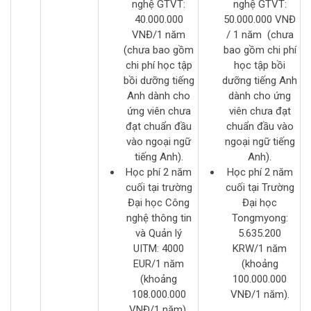
nghệ GTVT:
nghệ GTVT:
40.000.000
50.000.000 VNĐ
VNĐ/1 năm
/ 1 năm (chưa
(chưa bao gồm
bao gồm chi phí
chi phí học tập
học tập bồi
bồi dưỡng tiếng
dưỡng tiếng Anh
Anh dành cho
dành cho ứng
ứng viên chưa
viên chưa đạt
đạt chuẩn đầu
chuẩn đầu vào
vào ngoại ngữ
ngoại ngữ tiếng
tiếng Anh).
Anh).
Học phí 2 năm
Học phí 2 năm
cuối tại trường
cuối tại Trường
Đại học Công
Đại học
nghệ thông tin
Tongmyong:
và Quản lý
5.635.200
UITM: 4000
KRW/1 năm
EUR/1 năm
(khoảng
(khoảng
100.000.000
108.000.000
VNĐ/1 năm).
VNĐ/1 năm).