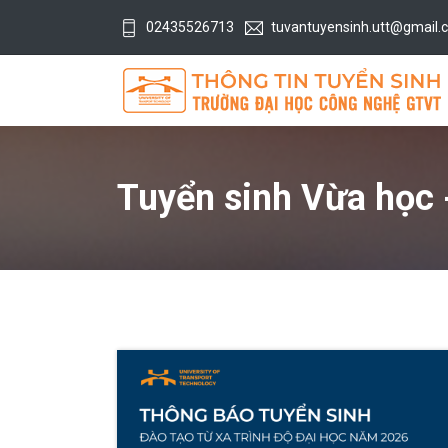
02435526713
tuvantuyensinh.utt@gmail.
Tuyển sinh Vừa học 