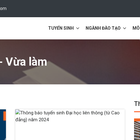
com
TUYỂN SINH
NGÀNH ĐÀO TẠO
MÔ
- Vừa làm
Th