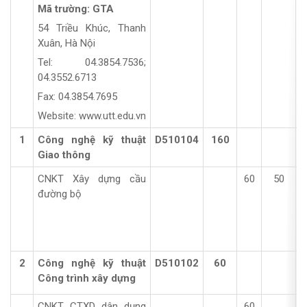
Mã trường: GTA
54 Triều Khúc, Thanh
Xuân, Hà Nội
Tel: 04.3854.7536;
04.3552.6713
Fax: 04.3854.7695
Website: www.utt.edu.vn
1
Công nghệ kỹ thuật
D510104
160
Giao thông
CNKT Xây dựng cầu
60
50
đường bộ
2
Công nghệ kỹ thuật
D510102
60
Công trình xây dựng
CNKT CTXD dân dụng
60