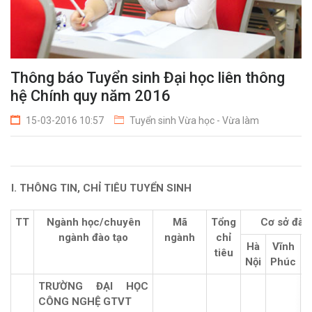
Thông báo Tuyển sinh Đại học liên thông
hệ Chính quy năm 2016
15-03-2016 10:57
Tuyển sinh Vừa học - Vừa làm
I.
THÔNG TIN, CHỈ TIÊU TUYỂN SINH
TT
Ngành học/chuyên
Mã
Tổng
Cơ sở đào
ngành đào tạo
ngành
chỉ
Hà
Vĩnh
tiêu
Nội
Phúc
N
TRƯỜNG ĐẠI HỌC
CÔNG NGHỆ GTVT