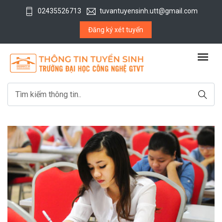
02435526713
tuvantuyensinh.utt@gmail.com
Đăng ký xét tuyển