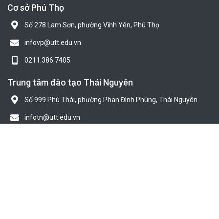
Cơ sở Phú Thọ
Số 278 Lam Sơn, phường Vĩnh Yên, Phú Thọ
infovp@utt.edu.vn
0211.386.7405
Trung tâm đào tạo Thái Nguyên
Số 999 Phú Thái, phường Phan Đình Phùng, Thái Nguyên
infotn@utt.edu.vn
0208.385.6545
© Trường Đại học Công nghệ Giao thông vận tải