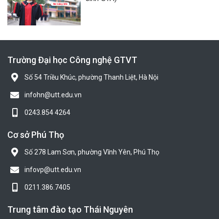
Trường Đại học Công nghệ GTVT
Số 54 Triều Khúc, phường Thanh Liệt, Hà Nội
infohn@utt.edu.vn
0243.854 4264
Cơ sở Phú Thọ
Số 278 Lam Sơn, phường Vĩnh Yên, Phú Thọ
infovp@utt.edu.vn
0211.386.7405
Trung tâm đào tạo Thái Nguyên