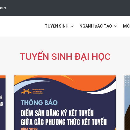
com
TUYỂN SINH
NGÀNH ĐÀO TẠO
MÔ
TUYỂN SINH ĐẠI HỌC