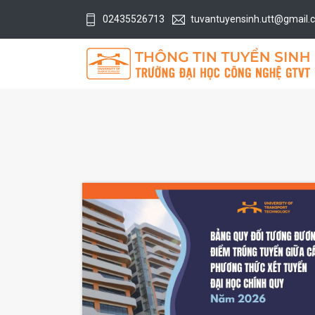
02435526713
tuvantuyensinh.utt@gmail.