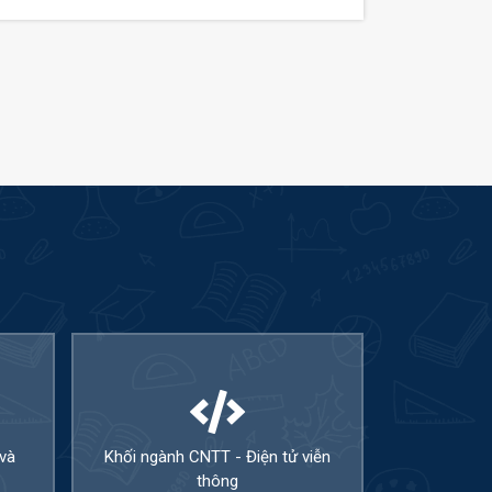
 và
Khối ngành CNTT - Điện tử viễn
Khối ngành
thông