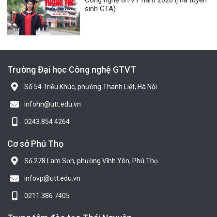
sinh GTA)
Trường Đại học Công nghệ GTVT
Số 54 Triều Khúc, phường Thanh Liệt, Hà Nội
infohn@utt.edu.vn
0243.854 4264
Cơ sở Phú Thọ
Số 278 Lam Sơn, phường Vĩnh Yên, Phú Thọ
infovp@utt.edu.vn
0211.386.7405