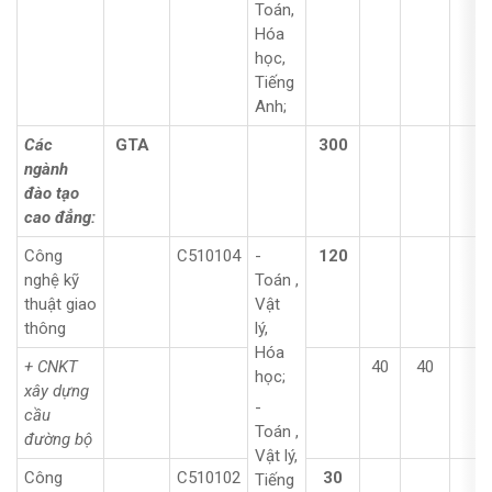
Toán,
Hóa
học,
Tiếng
Anh;
Các
GTA
300
ngành
đào tạo
cao đẳng:
Công
C510104
-
120
nghệ kỹ
Toán ,
thuật giao
Vật
thông
lý,
Hóa
+ CNKT
40
40
4
học;
xây dựng
-
cầu
Toán ,
đường bộ
Vật lý,
Công
C510102
30
Tiếng