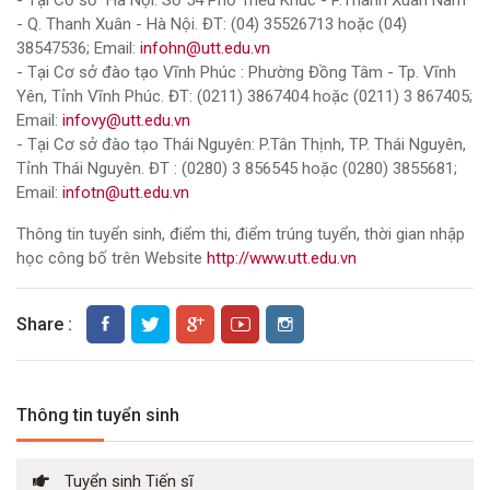
- Tại Cơ sở Hà Nội: Số 54 Phố Triều Khúc - P.Thanh Xuân Nam
- Q. Thanh Xuân - Hà Nội. ĐT: (04) 35526713 hoặc (04)
38547536; Email:
infohn@utt.edu.vn
- Tại Cơ sở đào tạo Vĩnh Phúc : Phường Đồng Tâm - Tp. Vĩnh
Yên, Tỉnh Vĩnh Phúc. ĐT: (0211) 3867404 hoặc (0211) 3 867405;
Email:
infovy@utt.edu.vn
- Tại Cơ sở đào tạo Thái Nguyên: P.Tân Thịnh, TP. Thái Nguyên,
Tỉnh Thái Nguyên. ĐT : (0280) 3 856545 hoặc (0280) 3855681;
Email:
infotn@utt.edu.vn
Thông tin tuyển sinh, điểm thi, điểm trúng tuyển, thời gian nhập
học công bố trên Website
http://www.utt.edu.vn
Share :
Thông tin tuyển sinh
Tuyển sinh Tiến sĩ