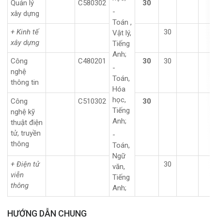
Quản lý
C580302
30
-
xây dựng
Toán ,
+ Kinh tế
30
Vật lý,
xây dựng
Tiếng
Anh;
Công
C480201
30
30
-
nghệ
Toán,
thông tin
Hóa
học,
Công
C510302
30
Tiếng
nghệ kỹ
Anh;
thuật điện
tử, truyền
-
thông
Toán,
Ngữ
+ Điện tử
30
văn,
viễn
Tiếng
thông
Anh;
HƯỚNG DẪN CHUNG