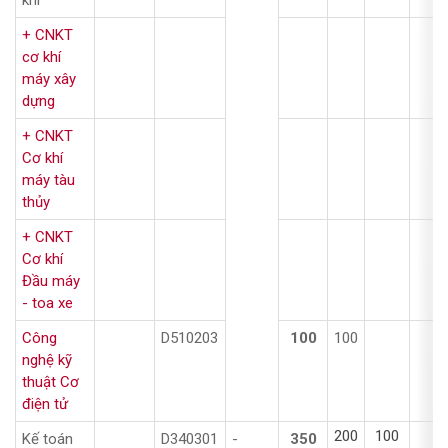
khí
+ CNKT
cơ khí
máy xây
dựng
+ CNKT
Cơ khí
máy tàu
thủy
+ CNKT
Cơ khí
Đầu máy
- toa xe
Công
D510203
100
100
nghệ kỹ
thuật Cơ
điện tử
200
100
5
Kế toán
D340301
-
350