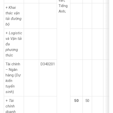
văn,
Tiếng
+ Khai
Anh;
thác vận
tải đường
bộ
+
Logistic
và Vận tải
đa
phương
thức
Tài chính
D340201
– Ngân
hàng (
Dự
kiến
tuyển
sinh
)
+
Tài
50
50
chính
doanh