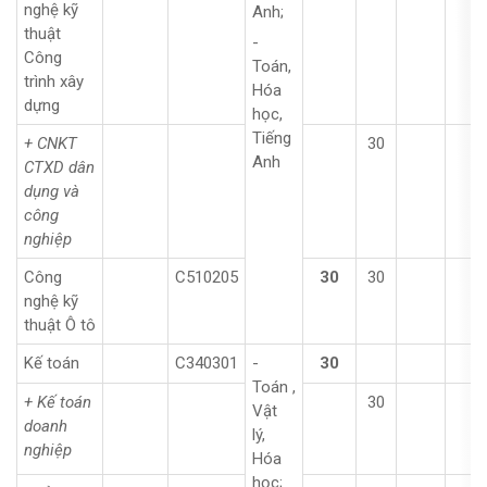
nghệ kỹ
Anh;
thuật
-
Công
Toán,
trình xây
Hóa
dựng
học,
Tiếng
+ CNKT
30
Anh
CTXD dân
dụng và
công
nghiệp
Công
C510205
30
30
nghệ kỹ
thuật Ô tô
Kế toán
C340301
-
30
Toán ,
+ Kế toán
30
Vật
doanh
lý,
nghiệp
Hóa
học;