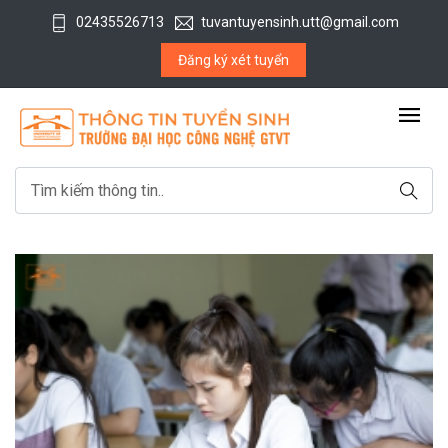
02435526713
tuvantuyensinh.utt@gmail.com
Đăng ký xét tuyển