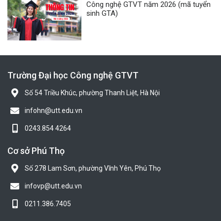
Công nghệ GTVT năm 2026 (mã tuyển
sinh GTA)
Trường Đại học Công nghệ GTVT
Số 54 Triều Khúc, phường Thanh Liệt, Hà Nội
infohn@utt.edu.vn
0243.854 4264
Cơ sở Phú Thọ
Số 278 Lam Sơn, phường Vĩnh Yên, Phú Thọ
infovp@utt.edu.vn
0211.386.7405