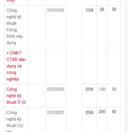
thủy
50
50
5
Công
D510102
150
nghệ kỹ
thuật
Công
trình xây
dựng
+ CNKT
CTXD dân
dụng và
công
nghiệp
Công
D510205
250
150
50
5
nghệ kỹ
thuật Ô tô
200
50
Công
D510201
250
nghệ kỹ
thuật Cơ