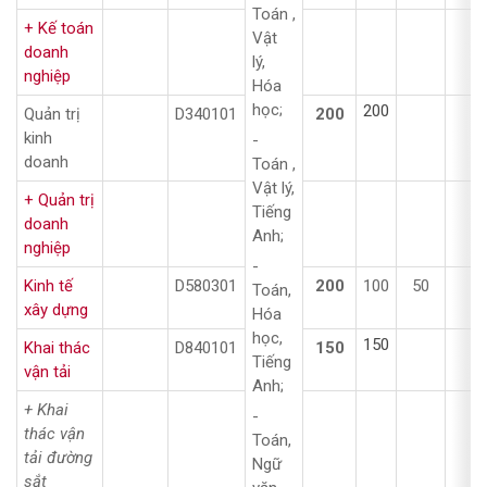
Toán ,
+ Kế toán
Vật
doanh
lý,
nghiệp
Hóa
học;
200
Quản trị
D340101
200
kinh
-
doanh
Toán ,
Vật lý,
+ Quản trị
Tiếng
doanh
Anh;
nghiệp
-
Kinh tế
D580301
200
100
50
5
Toán,
xây dựng
Hóa
học,
150
Khai thác
D840101
150
Tiếng
vận tải
Anh;
+ Khai
-
thác vận
Toán,
tải đường
Ngữ
sắt