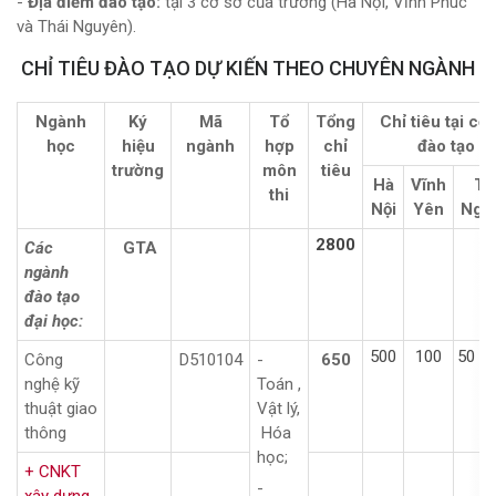
-
Địa điểm đào tạo:
tại 3 cơ sở của trường (Hà Nội, Vĩnh Phúc
và Thái Nguyên).
CHỈ TIÊU ĐÀO TẠO DỰ KIẾN THEO CHUYÊN NGÀNH
Ngành
Ký
Mã
Tổ
Tổng
Chỉ tiêu tại cơ
học
hiệu
ngành
hợp
chỉ
đào tạo
trường
môn
tiêu
Hà
Vĩnh
Th
thi
Nội
Yên
Ngu
2800
Các
GTA
ngành
đào tạo
đại học:
500
100
50
Công
D510104
-
650
nghệ kỹ
Toán ,
thuật giao
Vật lý,
thông
Hóa
học;
+ CNKT
-