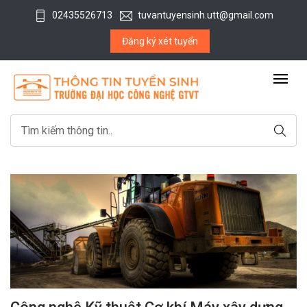
02435526713
tuvantuyensinh.utt@gmail.com
Đăng ký xét tuyển