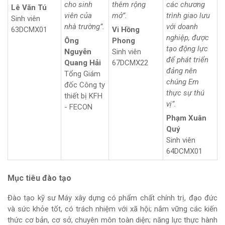
cho sinh
thêm rộng
các chương
Lê Văn Tú
viên của
mở”.
trình giao lưu
Sinh viên
nhà trường”.
với doanh
63DCMX01
Vi Hồng
nghiệp, được
Ông
Phong
tạo động lực
Nguyễn
Sinh viên
để phát triển
Quang Hải
67DCMX22
đảng nên
Tổng Giám
chúng Em
đốc Công ty
thực sự thú
thiết bị KFH
vị”.
- FECON
Phạm Xuân
Quý
Sinh viên
64DCMX01
Mục tiêu đào tạo
Đào tạo kỹ sư Máy xây dựng có phẩm chất chính trị, đạo đức
và sức khỏe tốt, có trách nhiệm với xã hội; nắm vững các kiến
thức cơ bản, cơ sở, chuyên môn toàn diện; năng lực thực hành