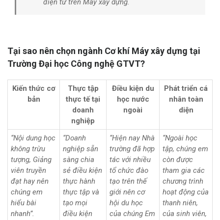
điện tử trên Máy xây dựng
.
Tại sao nên chọn ngành Cơ khí Máy xây dựng tại
Trường Đại học Công nghệ GTVT?
Kiến thức cơ
Thực tập
Điều kiện du
Phát triển cá
bản
thực tế tại
học nước
nhân toàn
doanh
ngoài
diện
nghiệp
“Nội dung học
“Doanh
“Hiện nay Nhà
“Ngoài học
không trừu
nghiệp sẵn
trường đã hợp
tập, chúng em
tượng, Giảng
sàng chia
tác với nhiều
còn được
viên truyền
sẻ điều kiện
tổ chức đào
tham gia các
đạt hay nên
thực hành
tạo trên thế
chương trình
chúng em
thực tập và
giới nên cơ
hoạt động của
hiểu bài
tạo mọi
hội du học
thanh niên,
nhanh”.
điều kiện
của chúng Em
của sinh viên,